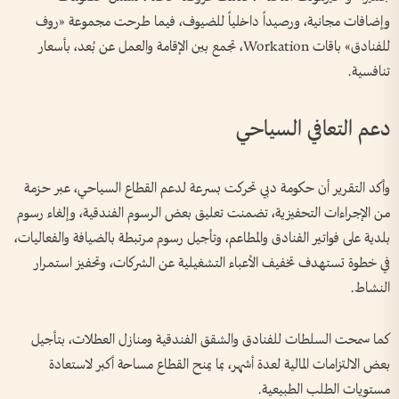
وإضافات مجانية، ورصيداً داخلياً للضيوف، فيما طرحت مجموعة «روف
للفنادق» باقات Workation، تجمع بين الإقامة والعمل عن بُعد، بأسعار
تنافسية.
دعم التعافي السياحي
وأكد التقرير أن حكومة دبي تحركت بسرعة لدعم القطاع السياحي، عبر حزمة
من الإجراءات التحفيزية، تضمنت تعليق بعض الرسوم الفندقية، وإلغاء رسوم
بلدية على فواتير الفنادق والمطاعم، وتأجيل رسوم مرتبطة بالضيافة والفعاليات،
في خطوة تستهدف تخفيف الأعباء التشغيلية عن الشركات، وتحفيز استمرار
النشاط.
كما سمحت السلطات للفنادق والشقق الفندقية ومنازل العطلات، بتأجيل
بعض الالتزامات المالية لعدة أشهر، بما يمنح القطاع مساحة أكبر لاستعادة
مستويات الطلب الطبيعية.