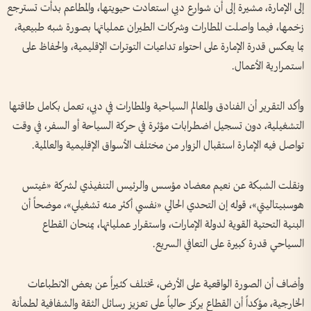
إلى الإمارة، مشيرة إلى أن شوارع دبي استعادت حيويتها، والمطاعم بدأت تسترجع
زخمها، فيما واصلت المطارات وشركات الطيران عملياتها بصورة شبه طبيعية،
بما يعكس قدرة الإمارة على احتواء تداعيات التوترات الإقليمية، والحفاظ على
استمرارية الأعمال.
وأكد التقرير أن الفنادق والمعالم السياحية والمطارات في دبي، تعمل بكامل طاقتها
التشغيلية، دون تسجيل اضطرابات مؤثرة في حركة السياحة أو السفر، في وقت
تواصل فيه الإمارة استقبال الزوار من مختلف الأسواق الإقليمية والعالمية.
ونقلت الشبكة عن نعيم معضاد مؤسس والرئيس التنفيذي لشركة «غيتس
هوسبيتاليتي»، قوله إن التحدي الحالي «نفسي أكثر منه تشغيلي»، موضحاً أن
البنية التحتية القوية لدولة الإمارات، واستقرار عملياتها، يمنحان القطاع
السياحي قدرة كبيرة على التعافي السريع.
وأضاف أن الصورة الواقعية على الأرض، تختلف كثيراً عن بعض الانطباعات
الخارجية، مؤكداً أن القطاع يركز حالياً على تعزيز رسائل الثقة والشفافية لطمأنة