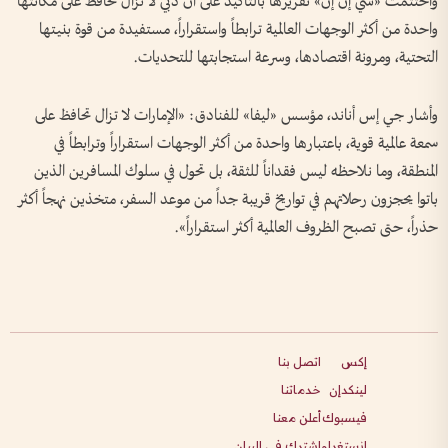
واختتمت «سي إن إن» تقريرها بالتأكيد على أن دبي لا تزال تحافظ على مكانتها
واحدة من أكثر الوجهات العالمية ترابطاً واستقراراً، مستفيدة من قوة بنيتها
التحتية، ومرونة اقتصادها، وسرعة استجابتها للتحديات.
وأشار جي إس أناند، مؤسس «ليفا» للفنادق: «الإمارات لا تزال تحافظ على
سمعة عالمية قوية، باعتبارها واحدة من أكثر الوجهات استقراراً وترابطاً في
المنطقة، وما نلاحظه ليس فقداناً للثقة، بل تحول في سلوك المسافرين الذين
باتوا يحجزون رحلاتهم في تواريخ قريبة جداً من موعد السفر، متخذين نهجاً أكثر
حذراً، حتى تصبح الظروف العالمية أكثر استقراراً».
إكس
اتصل بنا
لينكدإن
خدماتنا
فيسبوك
أعلن معنا
انستغرام
اشترك في البيان