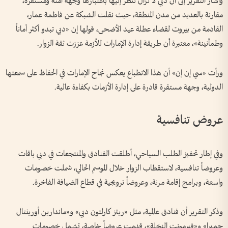
وأشار التقرير إلى أن دبي لا تزال تُنظر إليها باعتبارها وجهة آمنة ومستقرة،
مقارنة بالعديد من مدن المنطقة، حيث نقلت الشبكة عن فاطمة عمار،
القادمة من بيروت لقضاء عطلة عيد الأضحى، قولها إن «دبي تبدو أكثر أماناً
وطمأنينة»، معتبرة أن طريقة إدارة الإمارات للأزمة عززت ثقة الزوار.
ورأت «سي إن إن» أن هذا الانطباع يعكس نجاح الإمارات في الحفاظ على سمعتها
الدولية، وجهة مستقرة قادرة على إدارة الأزمات بكفاءة عالية.
عروض تنافسية
وفي إطار تحفيز الطلب السياحي، أطلقت الفنادق والمنتجعات في دبي باقات
وعروضاً تنافسية، لاستقطاب الزوار خلال الموسم الحالي، شملت خصومات
واسعة، وبرامج إقامة مرنة، وعروضاً ترويجية في قطاع الضيافة الفاخرة.
وذكر التقرير أن فنادق عالمية، مثل «ريتز كارلتون دبي» و«ماندارين أورينتال
جميرا» و«فيرمونت النخلة»، قدمت عروضاً خاصة، تشمل خصومات