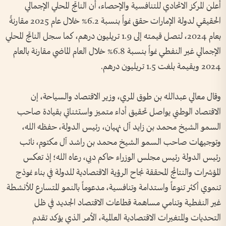
أعلن المركز الاتحادي للتنافسية والإحصاء، أن الناتج المحلي الإجمالي
الحقيقي لدولة الإمارات حقق نمواً بنسبة 6.2% خلال عام 2025 مقارنةً
بعام 2024، لتصل قيمته إلى 1.9 تريليون درهم، كما سجل الناتج المحلي
الإجمالي غير النفطي نمواً بنسبة 6.8% خلال العام الماضي مقارنة بالعام
2024 وبقيمة بلغت 1.5 تريليون درهم.
وقال معالي عبدالله بن طوق المري، وزير الاقتصاد والسياحة، إن
الاقتصاد الوطني يواصل تحقيق أداء متميز واستثنائي بقيادة صاحب
السمو الشيخ محمد بن زايد آل نهيان، رئيس الدولة، حفظه الله،
وتوجيهات صاحب السمو الشيخ محمد بن راشد آل مكتوم، نائب
رئيس الدولة رئيس مجلس الوزراء حاكم دبي، رعاه الله؛ إذ تعكس
المؤشرات والنتائج المحققة نجاح الرؤية الاقتصادية للدولة في بناء نموذج
تنموي أكثر تنوعاً واستدامة وتنافسية، مدعوماً بالنمو المتسارع للأنشطة
غير النفطية وتنامي مساهمة قطاعات الاقتصاد الجديد في ظل
التحديات والمتغيرات الاقتصادية العالمية، الأمر الذي يؤكد تقدم