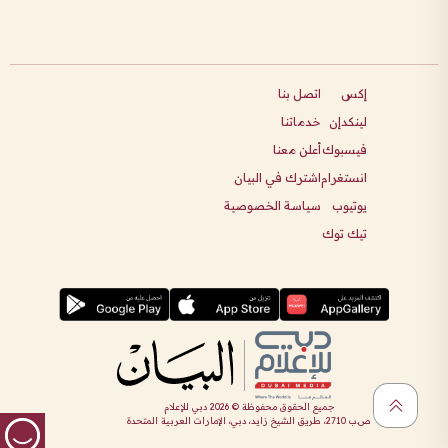
إكس
اتصل بنا
لينكدإن
خدماتنا
فيسبوك
أعلن معنا
انستغرام
اشترك في البيان
يوتيوب
سياسة الخصوصية
تيك توك
جميع الحقوق محفوظة ©
2026
دبي للإعلام
ص.ب 2710، طريق الشيخ زايد، دبي، الإمارات العربية المتحدة