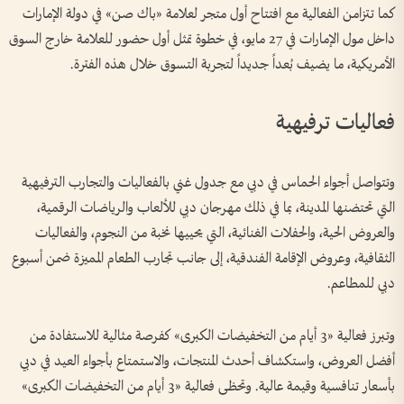
كما تتزامن الفعالية مع افتتاح أول متجر لعلامة «باك صن» في دولة الإمارات
داخل مول الإمارات في 27 مايو، في خطوة تمثل أول حضور للعلامة خارج السوق
الأمريكية، ما يضيف بُعداً جديداً لتجربة التسوق خلال هذه الفترة.
فعاليات ترفيهية
وتتواصل أجواء الحماس في دبي مع جدول غني بالفعاليات والتجارب الترفيهية
التي تحتضنها المدينة، بما في ذلك مهرجان دبي للألعاب والرياضات الرقمية،
والعروض الحية، والحفلات الغنائية، التي يحييها نخبة من النجوم، والفعاليات
الثقافية، وعروض الإقامة الفندقية، إلى جانب تجارب الطعام المميزة ضمن أسبوع
دبي للمطاعم.
وتبرز فعالية «3 أيام من التخفيضات الكبرى» كفرصة مثالية للاستفادة من
أفضل العروض، واستكشاف أحدث المنتجات، والاستمتاع بأجواء العيد في دبي
بأسعار تنافسية وقيمة عالية. وتحظى فعالية «3 أيام من التخفيضات الكبرى»