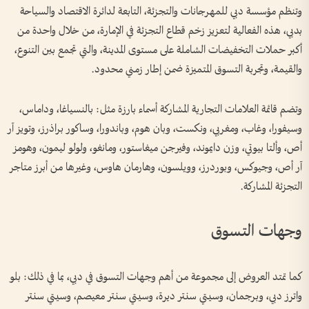
وتنظم مؤسسة دبي للمهرجانات والتجزئة، التابعة لدائرة الاقتصاد والسياحة
بدبي، هذه الفعالية لتعزيز زخم قطاع التجزئة في الإمارة، من خلال واحدة من
أكبر حملات التخفيضات الشاملة على مستوى المدينة، والتي تجمع بين التنوع،
والقيمة، وتجربة التسوق المتميزة ضمن إطار زمني محدود.
وتضم قائمة العلامات التجارية المشاركة أسماء بارزة مثل: بالنسياغا، وداماس،
وسيفورا، وغاب، ومغربي، ونكست، وبان هوم، وباندورا، وساكور براذرز، وتويز آر
أص، وألتا بيوتي، وزن دايموند، وفيرجن ميغاستور، ومانغو، ولولو ليمون، وهومز
آر أص، وجيوكس، وبوردرز، وويلسون، وهارمان هاوس، وغيرها من أبرز متاجر
التجزئة المشاركة.
وجهات التسوق
كما تمتد العروض إلى مجموعة من أهم وجهات التسوق في دبي، بما في ذلك: بلو
واترز دبي، وبرجمان، وسيتي سنتر ديرة، وسيتي سنتر معيصم، وسيتي سنتر