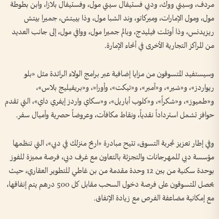
مردف، وسيتي ووك، ودبي فستيفال سيتي مول، وفستيفال بلازا، وابن بطوطة
مول، ومول الإمارات، وميركاتو، وند الشبا مول، وذا بييتش، جميرا بيتش
ريزيدنس، وذا أوتلت فيليدج، وبالم جميرا مول، ووافي مول، إلى جانب العديد
من المراكز التجارية الأخرى في أنحاء الإمارة.
وسيستفيد المتسوقون من مزايا إضافية عبر برامج الولاء الرائدة مثل «بلو
ريواردز»، و«شير»، و«أمبر»، و«تيكت»، وأورا«، و«بريفيليج بلاس»،
و«طميوز»، و«شكراً»، و«كلوب أباريل»، و«سكاي واردز إيفري داي»، التي تقدم
حوافز تشمل استرداداً نقدياً، ونقاط مكافآت، وعروضاً حصرية وأميال سفر.
وفي إطار تعزيز تجربة التسوق، تتيح مبادرة «اربح منزلك في دبي»، التي تنظمها
مؤسسة دبي للمهرجانات والتجزئة بالتعاون مع غرف دبي، فرصة مميزة للفوز
بوحدة سكنية من بين 12 وحدة مقدمة من بن غاطي للتطوير العقاري، حيث
يحصل المتسوقون على فرصة دخول السحب مقابل كل 500 درهم يتم إنفاقها،
مع إمكانية مضاعفة الفرص مع زيادة الإنفاق.