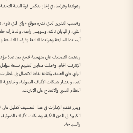
وهولندا وفرنسا، في إنجاز يعكس قوة البنية التحتية 
وبحسب التقرير الذي نشره موقع «واي فاي ناو»، تصدرت
الثاني، ثم اليابان ثالثة، وسويسرا رابعة، والدنمارك
أيسلندا السابعة وهولندا الثامنة وفرنسا التاسعة وإ
ويعتمد التصنيف على منهجية تجمع بين عدة مؤشر
الواي فاي العامة، وكثافة نقاط الاتصال في المطارا
بُعد، وانتشار شبكات الألياف الضوئية، والجاهزية ال
النظام التقني والانفتاح على الإنترنت.
ويبرز تقدم الإمارات في هذا التصنيف كدليل على ن
الكبيرة في المدن الذكية، وشبكات الألياف الضوئية، 
والسياحة.