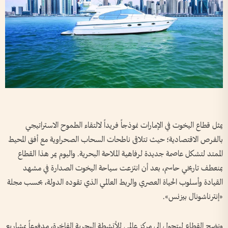
يمثل قطاع اليخوت في الإمارات نموذجاً فريداً لالتقاء الطموح الاستراتيجي
بالفرص الاقتصادية؛ حيث تتلاقى ناطحات السحاب الصحراوية مع أفق المحيط
الممتد لتشكل عاصمة جديدة لرفاهية الملاحة البحرية. واليوم يمر هذا القطاع
بمنعطف تاريخي حاسم، بعد أن انتزعت سياحة اليخوت الصدارة في مشهد
القيادة وأسلوب الحياة العصري والربط العالمي الذي تقوده الدولة، بحسب مجلة
«إنترناشونال بيزنس».
ونضج القطاع ليتحول إلى مركز عالمي للأنشطة البحرية الفاخرة، مدفوعاً بمشاريع