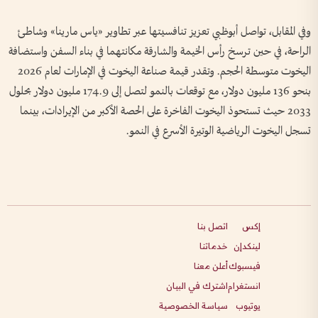
وفي المقابل، تواصل أبوظبي تعزيز تنافسيتها عبر تطاوير «ياس مارينا» وشاطئ
الراحة، في حين ترسخ رأس الخيمة والشارقة مكانتهما في بناء السفن واستضافة
اليخوت متوسطة الحجم. وتقدر قيمة صناعة اليخوت في الإمارات لعام 2026
بنحو 136 مليون دولار، مع توقعات بالنمو لتصل إلى 174.9 مليون دولار بحلول
2033 حيث تستحوذ اليخوت الفاخرة على الحصة الأكبر من الإيرادات، بينما
تسجل اليخوت الرياضية الوتيرة الأسرع في النمو.
إكس
اتصل بنا
لينكدإن
خدماتنا
فيسبوك
أعلن معنا
انستغرام
اشترك في البيان
يوتيوب
سياسة الخصوصية