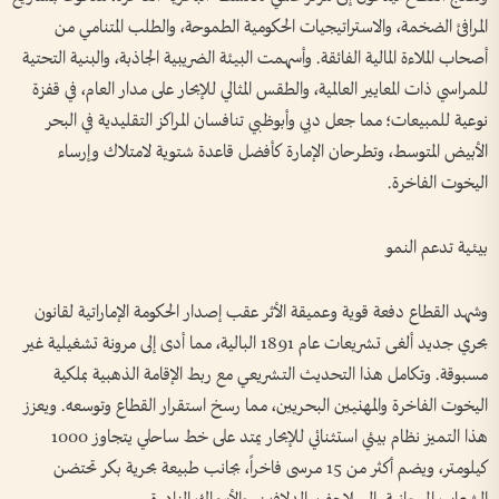
المرافئ الضخمة، والاستراتيجيات الحكومية الطموحة، والطلب المتنامي من
أصحاب الملاءة المالية الفائقة. وأسهمت البيئة الضريبية الجاذبة، والبنية التحتية
للمراسي ذات المعايير العالمية، والطقس المثالي للإبحار على مدار العام، في قفزة
نوعية للمبيعات؛ مما جعل دبي وأبوظبي تنافسان المراكز التقليدية في البحر
الأبيض المتوسط، وتطرحان الإمارة كأفضل قاعدة شتوية لامتلاك وإرساء
اليخوت الفاخرة.
بيئية تدعم النمو
وشهد القطاع دفعة قوية وعميقة الأثر عقب إصدار الحكومة الإماراتية لقانون
بحري جديد ألغى تشريعات عام 1891 البالية، مما أدى إلى مرونة تشغيلية غير
مسبوقة. وتكامل هذا التحديث التشريعي مع ربط الإقامة الذهبية بملكية
اليخوت الفاخرة والمهنيين البحريين، مما رسخ استقرار القطاع وتوسعه. ويعزز
هذا التميز نظام بيئي استثنائي للإبحار يمتد على خط ساحلي يتجاوز 1000
كيلومتر، ويضم أكثر من 15 مرسى فاخراً، بجانب طبيعة بحرية بكر تحتضن