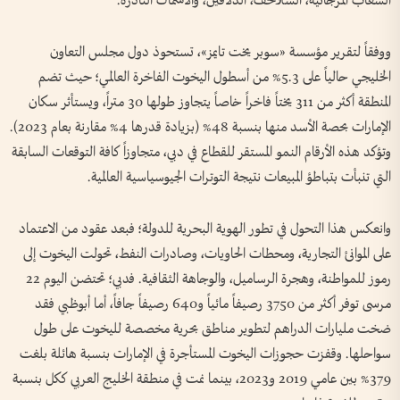
الشعاب المرجانية، السلاحف، الدلافين، والأسماك النادرة.
ووفقاً لتقرير مؤسسة «سوبر يخت تايمز»، تستحوذ دول مجلس التعاون
الخليجي حالياً على 5.3% من أسطول اليخوت الفاخرة العالمي؛ حيث تضم
المنطقة أكثر من 311 يختاً فاخراً خاصاً يتجاوز طولها 30 متراً، ويستأثر سكان
الإمارات بحصة الأسد منها بنسبة 48% (بزيادة قدرها 4% مقارنة بعام 2023).
وتؤكد هذه الأرقام النمو المستقر للقطاع في دبي، متجاوزاً كافة التوقعات السابقة
التي تنبأت بتباطؤ المبيعات نتيجة التوترات الجيوسياسية العالمية.
وانعكس هذا التحول في تطور الهوية البحرية للدولة؛ فبعد عقود من الاعتماد
على الموانئ التجارية، ومحطات الحاويات، وصادرات النفط، تحولت اليخوت إلى
رموز للمواطنة، وهجرة الرساميل، والوجاهة الثقافية. فدبي؛ تحتضن اليوم 22
مرسى توفر أكثر من 3750 رصيفاً مائياً و640 رصيفاً جافاً، أما أبوظبي فقد
ضخت مليارات الدراهم لتطوير مناطق بحرية مخصصة لليخوت على طول
سواحلها. وقفزت حجوزات اليخوت المستأجرة في الإمارات بنسبة هائلة بلغت
379% بين عامي 2019 و2023، بينما نمت في منطقة الخليج العربي ككل بنسبة