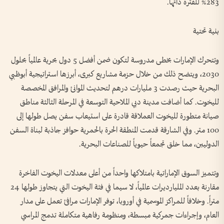
283% للفترة ذاتها.
بنية تحتية
وتتحرك الإمارات بخطى مدروسة لتكون ضمن أفضل 5 دول بحرية عالمياً بحلول
2030، ويتضح ذلك من خلال حزمة مشاريع كبرى، أبرزها استراتيجية أبوظبي
البحرية حيث رصدت 3 مليارات درهم لتحديث الموانئ والمرافق المخصصة
لليخوت. كما أضافت مدينة دبي الملاحية التوسعة في المرحلة الثالثة مناطق
صيانة متطورة لليخوت العملاقة قادرة على استيعاب سفن يصل طولها إلى
100 متر. وفي الشارقة قدمت المنطقة الحرة بالحمرية حوافز جاذبة لبناة السفن
الدوليين، مما خلق تجمعاً حيوياً للصناعات البحرية.
وتتميز السوق الإماراتية بامتلاكها واحداً من أعلى معدلات اليخوت الفاخرة
مقارنة بعدد المليارديرات عالمياً، لا سيما في فئة اليخوت التي يتجاوز طولها 24
متراً. وخلافاً للمراكز الموسمية في أوروبا، توفر الإمارات مرافئ تعمل على مدار
العام، وإجراءات جمركية مبسطة، ومنظومة رفاهية متكاملة تدمج المراسي