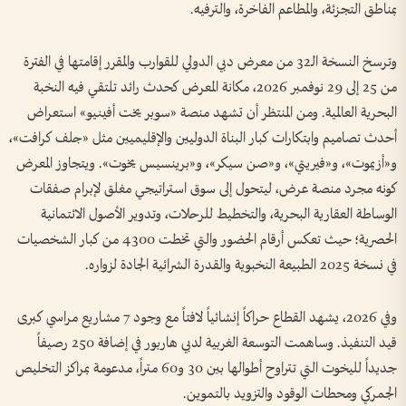
بمناطق التجزئة، والمطاعم الفاخرة، والترفيه.
وترسخ النسخة الـ32 من معرض دبي الدولي للقوارب والمقرر إقامتها في الفترة
من 25 إلى 29 نوفمبر 2026، مكانة المعرض كحدث رائد تلتقي فيه النخبة
البحرية العالمية. ومن المنتظر أن تشهد منصة «سوبر يخت أفينيو» استعراض
أحدث تصاميم وابتكارات كبار البناة الدوليين والإقليميين مثل «جلف كرافت»،
و«أزيموت»، و«فيريتي»، و«صن سيكر»، و«برينسيس يخوت». ويتجاوز المعرض
كونه مجرد منصة عرض، ليتحول إلى سوق استراتيجي مغلق لإبرام صفقات
الوساطة العقارية البحرية، والتخطيط للرحلات، وتدوير الأصول الائتمانية
الحصرية؛ حيث تعكس أرقام الحضور والتي تخطت 4300 من كبار الشخصيات
في نسخة 2025 الطبيعة النخبوية والقدرة الشرائية الجادة لزواره.
وفي 2026، يشهد القطاع حراكاً إنشائياً لافتاً مع وجود 7 مشاريع مراسي كبرى
قيد التنفيذ. وساهمت التوسعة الغربية لدبي هاربور في إضافة 250 رصيفاً
جديداً لليخوت التي تتراوح أطوالها بين 30 و60 متراً، مدعومة بمراكز التخليص
الجمركي ومحطات الوقود والتزويد بالتموين.