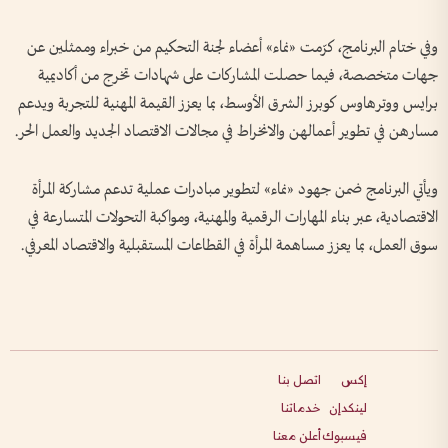
وفي ختام البرنامج، كرّمت «نماء» أعضاء لجنة التحكيم من خبراء وممثلين عن
جهات متخصصة، فيما حصلت المشاركات على شهادات تخرج من أكاديمية
برايس ووترهاوس كوبرز الشرق الأوسط، بما يعزز القيمة المهنية للتجربة ويدعم
مسارهن في تطوير أعمالهن والانخراط في مجالات الاقتصاد الجديد والعمل الحر.
ويأتي البرنامج ضمن جهود «نماء» لتطوير مبادرات عملية تدعم مشاركة المرأة
الاقتصادية، عبر بناء المهارات الرقمية والمهنية، ومواكبة التحولات المتسارعة في
سوق العمل، بما يعزز مساهمة المرأة في القطاعات المستقبلية والاقتصاد المعرفي.
إكس
اتصل بنا
لينكدإن
خدماتنا
فيسبوك
أعلن معنا