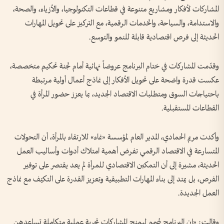
المشاركات لأفكار ومشاريع متنوعة في قطاعات التكنولوجيا، والأزياء، والصحة،
والاستدامة، والسياحة، والخدمات الرقمية، مع التركيز على تحويل المهارات
الحديثة إلى فرص اقتصادية قابلة للنمو والتوسع.
وقدّمت المشاركات في ختام البرنامج عروضاً نهائية أمام لجنة تحكيم متخصصة،
عكست قدرة واضحة على تحويل الأفكار إلى نماذج أعمال أولية مرتبطة
باحتياجات السوق ومتطلبات الاقتصاد الجديد، بما يعزز حضور المرأة في
القطاعات المستقبلية.
وأكدت مريم الحمادي، المدير العام لمؤسسة «نماء» للارتقاء بالمرأة، أن التحولات
المتسارعة في الاقتصاد الرقمي تفرض أهمية امتلاك أدوات وأساليب العمل
الحديثة، مشيرة إلى أن التمكين الاقتصادي للمرأة لم يعد يقتصر على توفير
الفرص، بل يمتد إلى بناء المهارات التطبيقية وتعزيز القدرة على التكيّف مع نماذج
العمل الجديدة.
وقالت: «إن البرنامج صُمم ليمنح المشاركات تجربة عملية متكاملة تساعدهن