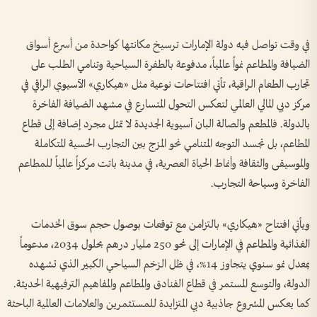
في وقت تواصل فيه دولة الإمارات ترسيخ مكانتها كواحدة من أسرع أسواق
الضيافة والمطاعم نمواً عالمياً، مدفوعة بالطفرة السياحية وتنامي الطلب على
تجارب الطعام الراقية، تأتي افتتاحات نوعية مثل «هيكاري» الآسيوي الراقي في
مركز دبي المالي العالمي لتعكس التحول المتسارع في مشهد الضيافة الفاخرة
بالدولة. فالمطعم والصالة البان آسيوية الجديدة لا تمثل مجرد إضافة إلى قطاع
المطاعم، بل تجسد التوجه المتنامي نحو المزج بين التجارب الحسية المتكاملة
والموسيقى والثقافة وأنماط الحياة العصرية، في مدينة باتت مركزاً عالمياً للمطاعم
الفاخرة وسياحة التجارب.
ويأتي افتتاح «هيكاري» بالتزامن مع توقعات بوصول حجم سوق الخدمات
الغذائية والمطاعم في الإمارات إلى نحو 250 مليار درهم بحلول 2034، مدعوماً
بمعدل نمو سنوي يتجاوز 14%، في ظل الزخم السياحي الكبير الذي تشهده
الدولة، والتوسع المستمر في قطاع الفنادق والمطاعم والمفاهيم الترفيهية الحديثة.
كما يعكس المشروع جاذبية دبي المتزايدة للمستثمرين والعلامات العالمية الباحثة