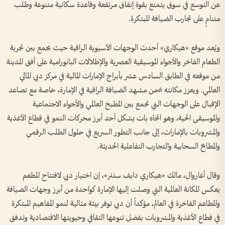
عن التوسع في سوق يتمتع بقوة إنفاق مرتفعة وقاعدة سكانية متنوعة وطلب
متنامٍ على تجارب الضيافة المبتكرة.
ويُعد موقع «هيكاري» أحدث الوجهات الآسيوية الراقية حيث يجمع بين تجربة
الطعام الفاخر والأجواء الموسيقية العصرية والإطلالات البانورامية على أفق المدينة
من موقعه في الطابق السادس عشر بأبراج الإمارات المالية في مركز دبي المالي
العالمي. ويعزز مكانته ضمن مشهد الضيافة الراقية في الإمارة، خاصة مع تصاعد
الإقبال على الوجهات التي تجمع بين المطبخ العالمي والأجواء الاجتماعية
والموسيقى الحية، وهو اتجاه بات يشكل أحد أبرز محركات النمو في قطاع الأغذية
والمشروبات بالإمارات، إلى جانب التطور السريع في حلول الطلب الرقمي
والمطابخ السحابية والتجارب التفاعلية الحديثة.
وقال أغاروال، مالك «هيكاري دايف سنتر»، إن اختيار دبي لافتتاح المطعم
يعكس المكانة العالمية التي وصلت إليها الإمارة كواحدة من أبرز وجهات الضيافة
والمطاعم الفاخرة في العالم، مؤكداً أن دبي توفر بيئة مثالية لنمو المفاهيم المبتكرة
في قطاع الأغذية والمشروبات بفضل تنوعها الثقافي وحيويتها الاقتصادية وتدفق