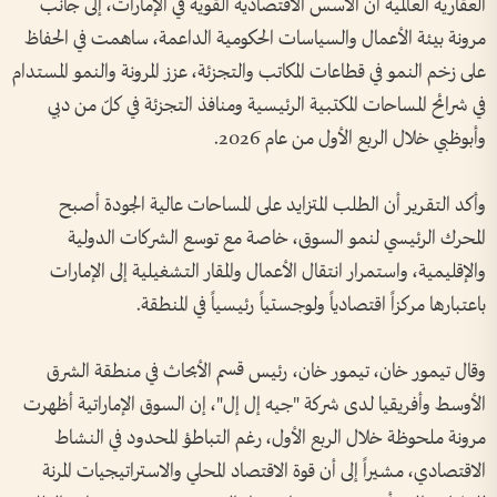
العقارية العالمية أن الأسس الاقتصادية القوية في الإمارات، إلى جانب
مرونة بيئة الأعمال والسياسات الحكومية الداعمة، ساهمت في الحفاظ
على زخم النمو في قطاعات المكاتب والتجزئة، عزز المرونة والنمو المستدام
في شرائح المساحات المكتبية الرئيسية ومنافذ التجزئة في كلّ من دبي
وأبوظبي خلال الربع الأول من عام 2026.
وأكد التقرير أن الطلب المتزايد على المساحات عالية الجودة أصبح
المحرك الرئيسي لنمو السوق، خاصة مع توسع الشركات الدولية
والإقليمية، واستمرار انتقال الأعمال والمقار التشغيلية إلى الإمارات
باعتبارها مركزاً اقتصادياً ولوجستياً رئيسياً في المنطقة.
وقال تيمور خان، تيمور خان، رئيس قسم الأبحاث في منطقة الشرق
الأوسط وأفريقيا لدى شركة "جيه إل إل"، إن السوق الإماراتية أظهرت
مرونة ملحوظة خلال الربع الأول، رغم التباطؤ المحدود في النشاط
الاقتصادي، مشيراً إلى أن قوة الاقتصاد المحلي والاستراتيجيات المرنة