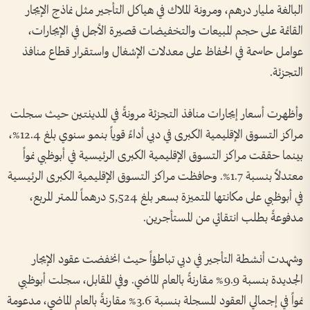
البالغة مليار درهم، ومرونة الملاك في هياكل التأجير مثل نماذج الإيجار
القائمة على حجم المبيعات والتخفيضات قصيرة الأجل في الإيجارات،
عوامل حاسمة في الحفاظ على معدلات الإشغال واستقرار قطاع منافذ
التجزئة.
وأظهرت أسعار إيجارات منافذ التجزئة مرونةً في المدينتين حيث سجلت
مراكز التسوق الإقليمية الكبرى في دبي أداءً قوياً بنمو سنوي بلغ 12.4%،
بينما حققت مراكز التسوق الإقليمية الكبرى الرئيسية في أبوظبي نمواً
معتدلاً بنسبة 1.7%. وحافظت مراكز التسوق الإقليمية الكبرى الرئيسية
في أبوظبي على مكانتها المتميزة بسعر بلغ 5,524 درهماً للمتر المربع،
مدفوعةً بطلب انتقائي من المستأجرين.
وشهدت أنشطة التأجير في دبي تباطؤاً حيث انخفضت عقود الإيجار
الجديدة بنسبة 9.9% مقارنةً بالعام الماضي. وفي المقابل، سجلت أبوظبي
نمواً في إجمالي العقود المسجلة بنسبة 3.6% مقارنةً بالعام الماضي، مدعومة