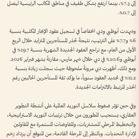
إلى 7.3%، بينما ارتفع بشكل طفيف في مناطق المكاتب الرئيسية ليصل
إلى 0.7%.
وشهدت أبوظبي ودبي انخفاضاً في تسجيل عقود الإيجار المكتبية بنسبة
6% و7.7% على الترتيب، نتيجةً لحذر المستأجرين المتزايد خلال الربع
الأول من العام، مع تراجع العقود الجديدة الشهرية بنسبة 19.7% في
أبوظبي و20.6% في دبي خلال شهر مارس، مقارنةً بشهر فبراير 2026.
ومع ذلك، أظهرت دبي مرونةً ملحوظة حيث سجلت زيادة بنسبة
11.2% في تجديد العقود سنوياً، ما يؤكد ثقة المستأجرين الحاليين رغم
الحذر المرتبط بالالتزامات الجديدة.
وفي حين تؤثر ضغوط سلاسل التوريد العالمية على أنشطة التطوير
العقاري، يستجيب المطورون من خلال ترتيبات التوريد الاستراتيجية،
والتخطيط المرحلي للمشتريات، والمفاوضات المستمرة مع المقاولين
لإدارة التحديات. وبالنظر إلى المرحلة القادمة، من المتوقع أن يزداد زخم