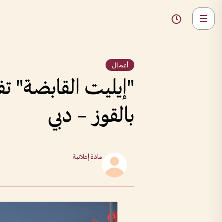
أعمال
"إيليت القابضة" ت
بالقوز – دبي
مادة إعلانية