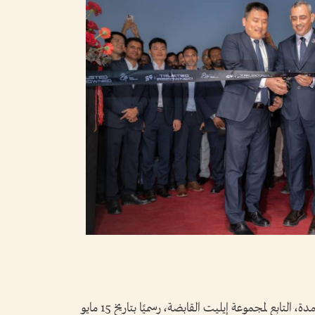
أُطلق برنامج جيتور للسيارات المستعملة المعتمدة، التابع لمجموعة إيليت القابضة، رسميًا بتاريخ 15 مايو