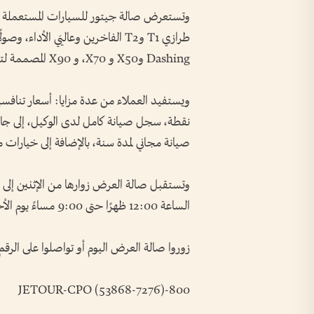
وتستعرض صالة جيتور للسيارات المستعملة الم
Dashing وX50 و X70، و X90 المصممة لتناسب مختلف أنماط الحياة اليومية.
نقطة، سجل صيانة كامل لدى الوكيل، إلى جان
صيانة مجاني لمدة سنة، بالإضافة إلى خيارات م
الساعة 12:00 ظهرًا حتى 9:00 مساءً يوم الأحد.
زوروا صالة العرض اليوم أو تواصلوا على الرقم
800-JETOUR-CPO (53868-7276)