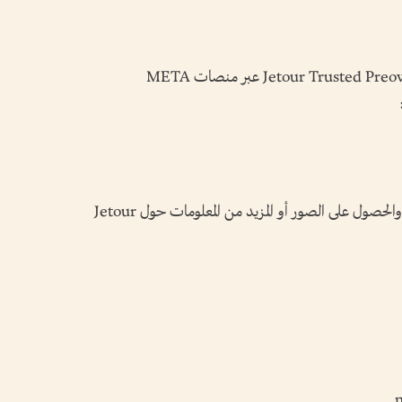
ولمتابعة آخر الأخبار والتحديثات، تابعوا Jetour Trusted Preowned عبر منصات META
لاستفسارات وسائل الإعلام، وفرص التعاون، والحصول على الصور أو المزيد من المعلومات حول Jetour