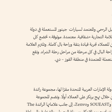
يل الرسمي والمعتمد لسيارات جيتور المستعملة في دولة
لعلامة التجارية «شفافية. معتمدة. موثوقة.» تخضع كل
1 نقطة، بما يضمن للعملاء تجربة قيادة بثقة وراحة بال كاملة. وتلتزم العلامة
راحة البال في كل مرحلة من مراحل رحلة الشراء. وتقع
عملة المعتمدة في منطقة القوز – دبي.
 الإمارات العربية المتحدة مقرًا لها، مجموعة رائدة
لال نهج يرتكز على العملاء أولًا. وتضم المجموعة
محفظة متميزة من الشركات تشمل Jetour وSOUEAST وZenvo، إلى جانب علاماتها الرائدة The