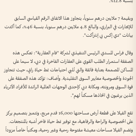
بنسبة 12.8%.
وبقيمة 7 ملايين درهم سنوياً، يتجاوز هذا الاتفاق الرقم القياسي السابق
للإيجارات في البراري، والبالغ 4.8 ملايين درهم سنويا، بنسبة 46%، كما أكدت
بيانات "دي إكس بي إنترأكت".
وقال فراس المسدي الرئيس التنفيذي لشركة "فام العقارية": تعكس هذه
الصفقة استمرار الطلب القوي على العقارات الفاخرة في دبي، لا سيما على
المساكن المصممة بعناية فائقة والتي تُلبي احتياجات نمط حياة راقٍ، حيث تتجاوز
الجودة والخصوصية معايير السوق التقليدية. وأضاف: تؤكد هذه الصفقة على
قوة السوق ومرونته، ومكانة دبي كإحدى الوجهات العالمية الرائدة للأفراد الأثرياء
الذين يرغبون في اتخاذها مسكناً لهم".
تقع الفيلا على قطعة أرض مساحتها 16,000 قدم مربع، وتتميز بتصميم يركز
على الخصوصية والراحة والرفاهية، مع توفير نمط حياة فاخر أشبه بالمنتجعات.
وتضم الفيلا مساحات معيشة مفتوحة رسمية وغير رسمية، ومكتباً خاصاً مزوداً