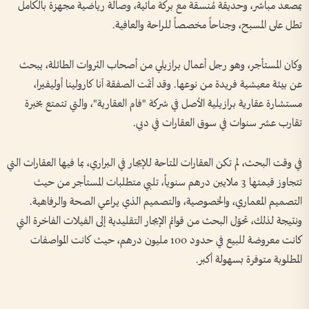
بمصعد مباشر، وحديقة مُنسقة مع بركة مائية، وصالة رياضية مجهزة بالكامل
تطل على المسبح، وجناحاً مخصصاً للراحة والعافية.
وكان المستأجر، وهو رجل أعمال برازيلي من أصحاب الثروات الطائلة، يبحث
عن بيئة معيشية فريدة من نوعها. وقد أتمّت الصفقة آنا كارولينا أوليفيرا،
مستشارة عقارية برازيلية الأصل في شركة "فام العقارية"، والتي تتمتع بخبرة
تقارب عشر سنوات في سوق العقارات في دبي.
في وقت البحث، لم تكن العقارات المتاحة للإيجار في البراري، بما فيها العقارات التي
تتجاوز قيمتها 3 ملايين درهم سنوياً، تلبي متطلبات المستأجر من حيث
التصميم المعماري، والخصوصية، والتصميم الذي يراعي الصحة والرفاهية.
ونتيجة لذلك، تحوّل البحث من قوائم الإيجار التقليدية إلى الفيلات الفاخرة التي
كانت معروضة للبيع في حدود 100 مليون درهم، حيث كانت المواصفات
المطلوبة متوفرة بسهولة أكبر.