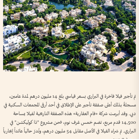
تم تأجير فيلا فاخرة في البراري بسعر قياسي بلغ 14 مليون درهم لمدة عامين،
مسجلةً بذلك أعلى صفقة تأجير على الإطلاق في أحد أرقى المجمعات السكنية في
دبي. وقد أبرمت شركة «فام العقارية» هذه الصفقة التاريخية لفيلا بمساحة
14,500 قدم مربع، تضم خمس غرف نوم، ضمن مشروع "ذا كوليكشن" في
البراري. تم شراء الفيلا في الأصل مقابل 54 مليون درهم، وتُدرّ حالياً عائداً إيجارياً