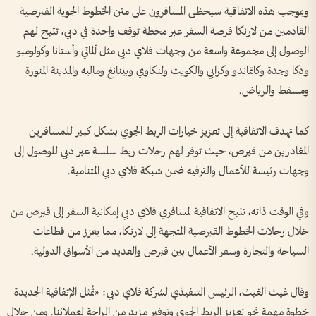
وبموجب هذه الاتفاقية سيحظى المسافرون على متن الخطوط الجوية القبرصية
القادمين من لارنكا فرصة السفر عبر محطة توقف واحدة في دبي، تتيح لهم
الوصول إلى مجموعة واسعة من وجهات فلاي دبي مثل ألماتي وأستانا وكولومبو
ودكا وجدة وكاتماندو وكرابي والكويت ولنكاوي وبينانغ وماليه والمدينة المنورة
ومسقط والرياض.
كما تهدف الاتفاقية إلى تعزيز خيارات الربط الجوي بشكل كبير للمسافرين
المغادرين من قبرص، حيث توفر لهم رحلات ربط سلسة عبر دبي للوصول إلى
وجهات رئيسة للأعمال والترفيه ضمن شبكة فلاي دبي المتنامية.
وفي الوقت ذاته، تتيح الاتفاقية لمسافري فلاي دبي إمكانية السفر إلى قبرص من
خلال رحلات الخطوط القبرصية المتجهة إلى لارنكا، مما يعزز من قطاعات
السياحة والتجارة وسفر الأعمال بين قبرص والعديد من الأسواق الدولية.
وقال غيث الغيث، الرئيس التنفيذي لشركة فلاي دبي: «تُمثل الإتفاقية الجديدة
خطوة مهمة نحو تعزيز الربط الجوي وتوفير مزيد من الراحة لعملائنا. ومن خلال