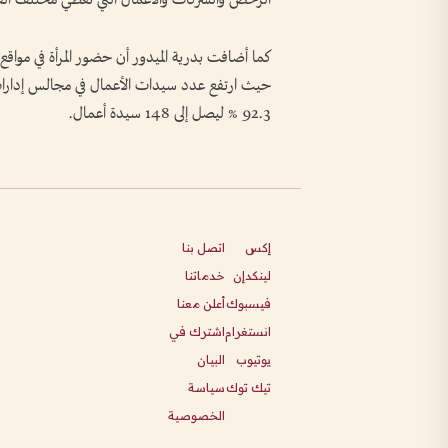
كما أضافت بدرية الميدور أن حضور المرأة في مواق
حيث ارتفع عدد سيدات الأعمال في مجالس إدارات 
92.3 % ليصل إلى 148 سيدة أعمال.
إكس
اتصل بنا
لينكدإن
خدماتنا
فيسبوك
أعلن معنا
انستغرام
اشترك في
يوتيوب
البيان
تيك توك
سياسة
الخصوصية