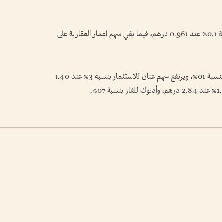
ويشهد سوق دبي حالياً، ارتفاع سهم طلبات، بنسبة 0.1% عند 0.961 درهم، فيما بقي سهم إعمار العقارية على
ويشهد مؤشر سوق أبوظبي للأوراق المالية، ارتفاعاً بنسبة 01%، ويرتفع سهم عنان للاستثمار بنسبة 3% عند 1.40