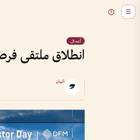
أعمال
انطلاق ملتقى فرص ا
البيان