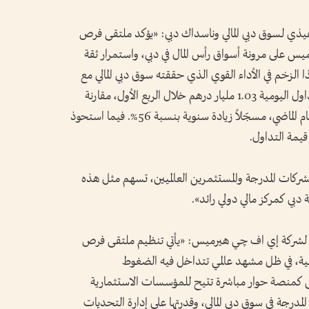
فيذي لسوق دبي المالي وناسداك دبي: «يؤكد ملتقى فرص
س على مرونة أسواق رأس المال في دبي، واستمرار ثقة
 الزخم في الأداء القوي الذي حققته سوق دبي المالي مع
بداية عام 2026، حيث بلغ متوسط قيمة التداول اليومية 1.03 مليار درهم خلال الربع الأول، مقارنة
بـ663 مليون درهم خلال الفترة نفسها من العام الماضي، مسجّلاً زيادة سنوية بنسبة 56%. فيما استحوذ
شركات المدرجة والمستثمرين العالميين، تسهم مثل هذه
 دبي كمركز مالي دولي رائد».
ك لشركة إي اف چي هيرميس: «يأتي تنظيم ملتقى فرص
أهمية، في ظل مشهد عالمي تتداخل فيه الضغوط
تقى كمنصة حوار مباشرة تتيح للمؤسسات الاستثمارية
مدرجة في سوق دبي المالي، وقدرتها على إدارة التحديات