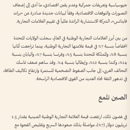
جيوسياسية وتعريفات جمركية وعدم يقين اقتصادي، ما أدى إلى إضعاف
التصورات والتوقعات الاقتصادية، وفقاً لبيانات جديدة صادرة عن «براند
فاينانس»، الشركة الاستشارية الرائدة عالمياً في تقييم العلامات التجارية.
من بين أبرز العلامات التجارية الوطنية في العالم، سجلت الولايات المتحدة
انخفاضاً بنسبة 7% في قيمة علامتها التجارية الوطنية، بينما تراجعت ألمانيا
بنسبة 8%، والمملكة المتحدة بنسبة 5%، وفرنسا بنسبة 7%، واليابان بنسبة
14%، وكندا بنسبة 12%، وإيطاليا بنسبة 4%. وقد ساهم ضعف تماسك
التحالف الغربي، إلى جانب الضغوط التضخمية المستمرة وارتفاع تكاليف الطاقة،
في تدهور الثقة تجاه العديد من القوى الاقتصادية الراسخة.
الصين تلمع
في غضون ذلك، ارتفعت قيمة العلامة التجارية الوطنية الصينية بمقدار 1.5
تريليون دولار (7%)، مواصلةً بذلك صعودها السريع وتقليص الفجوة مع