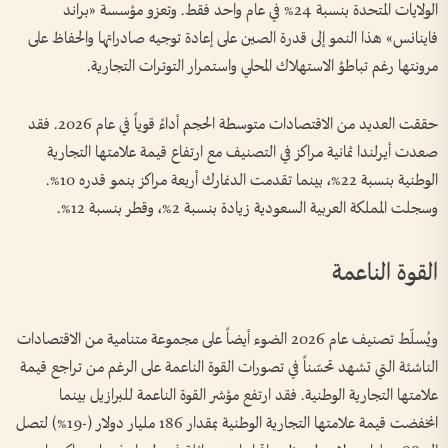
الولايات المتحدة بنسبة 24% في عام واحد فقط. وتعزو مؤسسة «براند
فاينانس» هذا النمو إلى قدرة الصين على إعادة توجيه صادراتها والحفاظ على
مرونتها رغم تباطؤ الاستهلاك المحلي واستمرار التوترات التجارية.
حققت العديد من الاقتصادات متوسطة الحجم أداءً قوياً في عام 2026. فقد
صعدت أيرلندا ثمانية مراكز في التصنيف مع ارتفاع قيمة علامتها التجارية
الوطنية بنسبة 22%، بينما تقدمت الدنمارك أربعة مراكز بنمو قدره 10%.
وسجلت المملكة العربية السعودية زيادة بنسبة 2%، وقطر بنسبة 12%.
القوة الناعمة
ويُسلّط تصنيف عام 2026 الضوء أيضاً على مجموعة متنامية من الاقتصادات
الناشئة التي تشهد تحسّناً في تصورات القوة الناعمة على الرغم من تراجع قيمة
علامتها التجارية الوطنية. فقد ارتفع مؤشر القوة الناعمة للبرازيل بينما
انخفضت قيمة علامتها التجارية الوطنية بمقدار 186 مليار دولار (-19%) لتصل