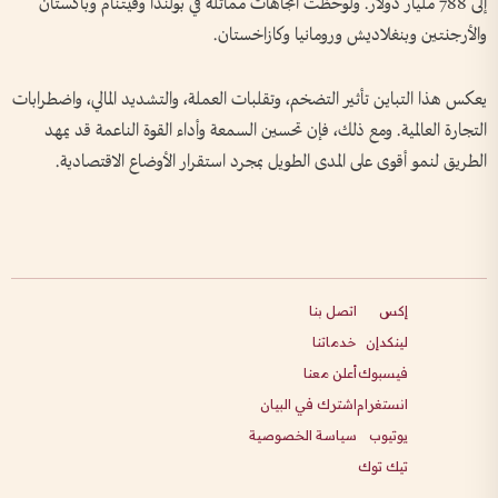
إلى 788 مليار دولار. ولوحظت اتجاهات مماثلة في بولندا وفيتنام وباكستان
والأرجنتين وبنغلاديش ورومانيا وكازاخستان.
يعكس هذا التباين تأثير التضخم، وتقلبات العملة، والتشديد المالي، واضطرابات
التجارة العالمية. ومع ذلك، فإن تحسين السمعة وأداء القوة الناعمة قد يمهد
الطريق لنمو أقوى على المدى الطويل بمجرد استقرار الأوضاع الاقتصادية.
إكس
اتصل بنا
لينكدإن
خدماتنا
فيسبوك
أعلن معنا
انستغرام
اشترك في البيان
يوتيوب
سياسة الخصوصية
تيك توك