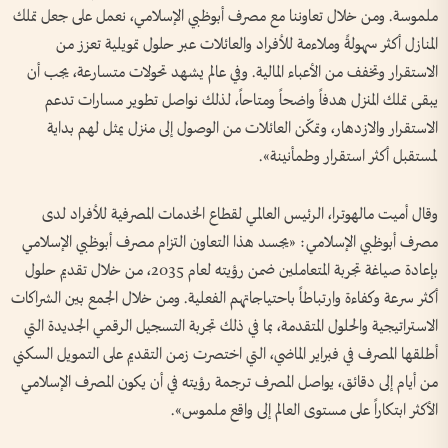
ملموسة. ومن خلال تعاوننا مع مصرف أبوظبي الإسلامي، نعمل على جعل تملك
المنازل أكثر سهولةً وملاءمة للأفراد والعائلات عبر حلول تمويلية تعزز من
الاستقرار وتخفف من الأعباء المالية. وفي عالم يشهد تحولات متسارعة، يجب أن
يبقى تملك المنزل هدفاً واضحاً ومتاحاً، لذلك نواصل تطوير مسارات تدعم
الاستقرار والازدهار، وتمكّن العائلات من الوصول إلى منزل يمثل لهم بداية
لمستقبل أكثر استقرار وطمأنينة».
وقال أميت مالهوترا، الرئيس العالمي لقطاع الخدمات المصرفية للأفراد لدى
مصرف أبوظبي الإسلامي: «يجسد هذا التعاون التزام مصرف أبوظبي الإسلامي
بإعادة صياغة تجربة المتعاملين ضمن رؤيته لعام 2035، من خلال تقديم حلول
أكثر سرعة وكفاءة وارتباطاً باحتياجاتهم الفعلية. ومن خلال الجمع بين الشراكات
الاستراتيجية والحلول المتقدمة، بما في ذلك تجربة التسجيل الرقمي الجديدة التي
أطلقها المصرف في فبراير الماضي، التي اختصرت زمن التقديم على التمويل السكني
من أيام إلى دقائق، يواصل المصرف ترجمة رؤيته في أن يكون المصرف الإسلامي
الأكثر ابتكاراً على مستوى العالم إلى واقع ملموس».