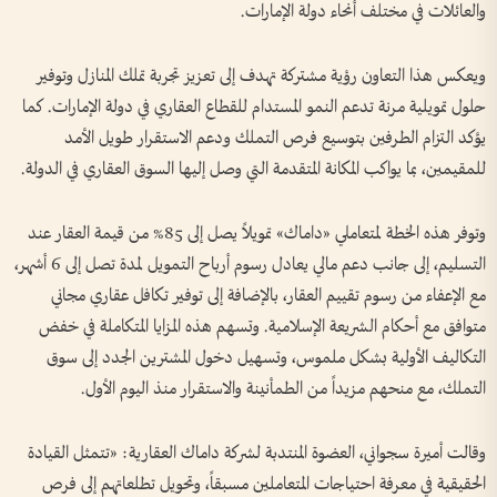
والعائلات في مختلف أنحاء دولة الإمارات.
ويعكس هذا التعاون رؤية مشتركة تهدف إلى تعزيز تجربة تملك المنازل وتوفير
حلول تمويلية مرنة تدعم النمو المستدام للقطاع العقاري في دولة الإمارات. كما
يؤكد التزام الطرفين بتوسيع فرص التملك ودعم الاستقرار طويل الأمد
للمقيمين، بما يواكب المكانة المتقدمة التي وصل إليها السوق العقاري في الدولة.
وتوفر هذه الخطة لمتعاملي «داماك» تمويلاً يصل إلى 85% من قيمة العقار عند
التسليم، إلى جانب دعم مالي يعادل رسوم أرباح التمويل لمدة تصل إلى 6 أشهر،
مع الإعفاء من رسوم تقييم العقار، بالإضافة إلى توفير تكافل عقاري مجاني
متوافق مع أحكام الشريعة الإسلامية. وتسهم هذه المزايا المتكاملة في خفض
التكاليف الأولية بشكل ملموس، وتسهيل دخول المشترين الجدد إلى سوق
التملك، مع منحهم مزيداً من الطمأنينة والاستقرار منذ اليوم الأول.
وقالت أميرة سجواني، العضوة المنتدبة لشركة داماك العقارية: «تتمثل القيادة
الحقيقية في معرفة احتياجات المتعاملين مسبقاً، وتحويل تطلعاتهم إلى فرص