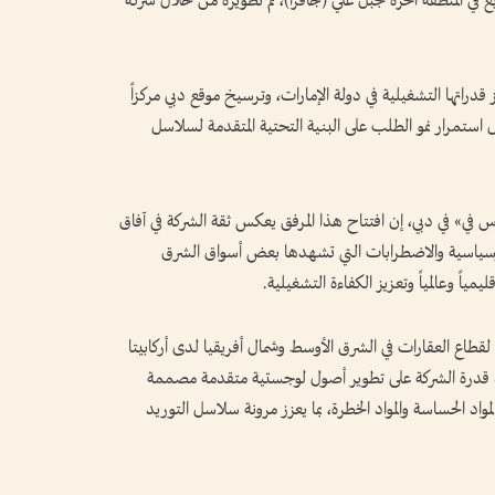
تي متطور بمساحة 30,000 متر مربع في المنطقة الحرة لجبل علي (جافزا)، تم تطويره من خلال شركة
راتها التشغيلية في دولة الإمارات، وترسيخ موقع دبي مركزاً
ظل استمرار نمو الطلب على البنية التحتية المتقدمة لسلاسل
 في» في دبي، إن افتتاح هذا المرفق يعكس ثقة الشركة في آفاق
جيوسياسية والاضطرابات التي تشهدها بعض أسواق الشرق
ياً وعالمياً وتعزيز الكفاءة التشغيلية.
طاع العقارات في الشرق الأوسط وشمال أفريقيا لدى أركابيتا
جسد قدرة الشركة على تطوير أصول لوجستية متقدمة مصممة
د الحساسة والمواد الخطرة، بما يعزز مرونة سلاسل التوريد