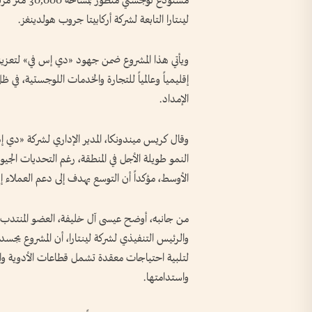
مستودع لوجس
لينتارا التابعة لشركة أركابيتا جروب هولدينغز.
ويأتي هذا المشروع ضمن جهود «دي إس في» لتعزيز قد
إقليمياً وعالمياً للتجارة والخدمات اللوجستية، في 
الإمداد.
وقال كريس ميندونكا، المدير الإداري لشركة «دي إس
النمو طويلة الأجل في المنطقة، رغم التحديات ال
الأوسط، مؤكداً أن التوسع يهدف إلى دعم العملاء إقليم
من جانبه، أوضح عيسى آل خليفة، العضو المنتدب لق
والرئيس التنفيذي لشركة لينتارا، أن المشروع ي
لتلبية احتياجات معقدة تشمل قطاعات الأدوية والموا
واستدامتها.