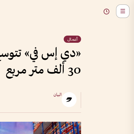
أعمال
«دي إس في» تتوسع
30 ألف متر مربع
البيان