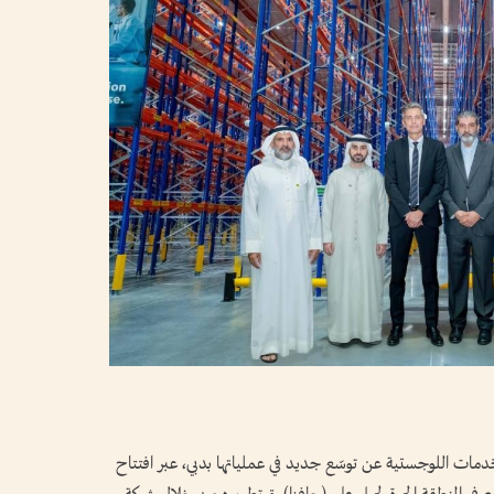
DSV العالمية للنقل والخدمات اللوجستية عن توسّع جديد في عملياتها بدبي، عبر افتتاح