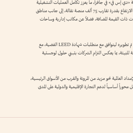
كة «دي إس في» في جافزا، ما يعزز تكامل العمليات التشغيلية
داخل الموقع نفسه، حيث يضم مرافق تخزين عالية الارتفاع بقدرة تقارب 75 ألف منصة نقالة، إلى جانب مناطق
مات ذات القيمة المضافة، فضلاً عن مكاتب إدارية وساحات
كما روعي في تصميم المشروع معايير الاستدامة، إذ تم تطويره ليتوافق مع متطلبات شهادة LEED الفضية، مع
للبيئة، بما يعكس التزام الشركات بتبني حلول لوجستية
د العالمية نحو مزيد من المرونة والقرب من الأسواق الرئيسية،
حوراً أساسياً لدعم التجارة الإقليمية والدولية على المدى