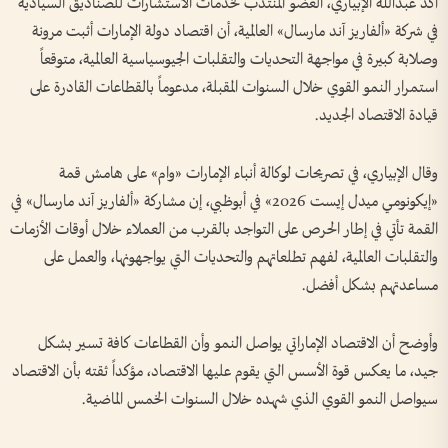
أكد عبدالله الإبياري، العضو المنتدب لخدمات الاستشارات للصناديق السيادية
في شركة «ألفاريز آند مارسال» العالمية، أن اقتصاد دولة الإمارات أثبت مرونة
وصلابة كبيرة في مواجهة التحديات والتقلبات الجيوسياسية العالمية، متوقعاً
استمرار النمو القوي خلال السنوات المقبلة، مدعوماً بالقطاعات القادرة على
قيادة الاقتصاد الجديد.
وقال الإبياري، في تصريحات لوكالة أنباء الإمارات «وام» على هامش قمة
«إيكونومي ميدل إيست 2026» في أبوظبي، إن مشاركة «ألفاريز آند مارسال» في
القمة تأتي في إطار الحرص على التواجد بالقرب من العملاء خلال أوقات الأزمات
والتقلبات العالمية، لفهم تطلعاتهم والتحديات التي يواجهونها، والعمل على
مساعدتهم بشكل أفضل.
وأوضح أن الاقتصاد الإماراتي يواصل النمو وأن القطاعات كافة تسير بشكل
جيد، ما يعكس قوة الأسس التي يقوم عليها الاقتصاد، مؤكداً ثقته بأن الاقتصاد
سيواصل النمو القوي الذي شهده خلال السنوات الخمس الماضية.