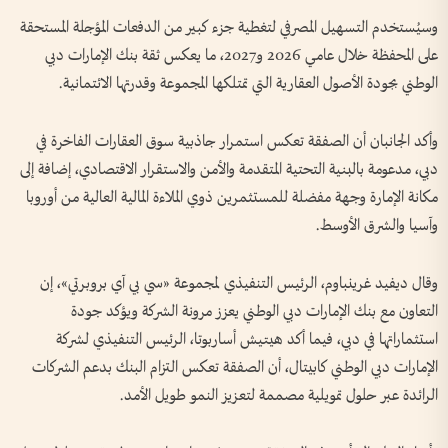
وسيُستخدم التسهيل المصرفي لتغطية جزء كبير من الدفعات المؤجلة المستحقة
على المحفظة خلال عامي 2026 و2027، ما يعكس ثقة بنك الإمارات دبي
الوطني بجودة الأصول العقارية التي تمتلكها المجموعة وقدرتها الائتمانية.
وأكد الجانبان أن الصفقة تعكس استمرار جاذبية سوق العقارات الفاخرة في
دبي، مدعومة بالبنية التحتية المتقدمة والأمن والاستقرار الاقتصادي، إضافة إلى
مكانة الإمارة وجهة مفضلة للمستثمرين ذوي الملاءة المالية العالية من أوروبا
وآسيا والشرق الأوسط.
وقال ديفيد غرينباوم، الرئيس التنفيذي لمجموعة «سي بي آي بروبرتي»، إن
التعاون مع بنك الإمارات دبي الوطني يعزز مرونة الشركة ويؤكد جودة
استثماراتها في دبي، فيما أكد هيتيش أساربوتا، الرئيس التنفيذي لشركة
الإمارات دبي الوطني كابيتال، أن الصفقة تعكس التزام البنك بدعم الشركات
الرائدة عبر حلول تمويلية مصممة لتعزيز النمو طويل الأمد.