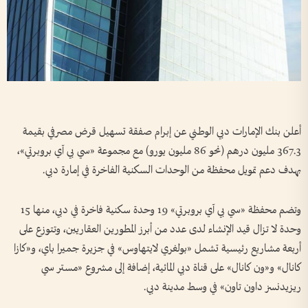
أعلن بنك الإمارات دبي الوطني عن إبرام صفقة تسهيل قرض مصرفي بقيمة
367.3 مليون درهم (نحو 86 مليون يورو) مع مجموعة «سي بي آي بروبرتي»،
بهدف دعم تمويل محفظة من الوحدات السكنية الفاخرة في إمارة دبي.
وتضم محفظة «سي بي آي بروبرتي» 19 وحدة سكنية فاخرة في دبي، منها 15
وحدة لا تزال قيد الإنشاء لدى عدد من أبرز المطورين العقاريين، وتتوزع على
أربعة مشاريع رئيسية تشمل «بولغري لايتهاوس» في جزيرة جميرا باي، و«كازا
كانال» و«ون كانال» على قناة دبي المائية، إضافة إلى مشروع «مستر سي
ريزيدنسز داون تاون» في وسط مدينة دبي.