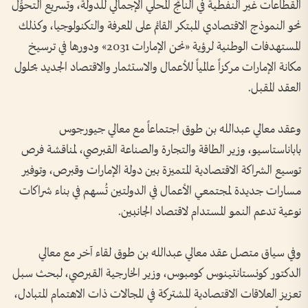
القطاعات غير النفطية في الناتج المحلي الإجمالي للدولة، وتسريع التحوُّل
نحو النموذج الاقتصادي المبتكر القائم على المعرفة والتكنولوجيا، وكذلك
المستهدفات الوطنية لرؤية «نحن الإمارات 2031» ودورها في ترسيخ
مكانة الإمارات مركزاً عالمياً للأعمال والاستثمار والاقتصاد الجديد بحلول
العقد المقبل.
وعقد معالي عبدالله بن طوق اجتماعاً مع معالي جيورجوس
باباناستاسيو، وزير الطاقة والتجارة والصناعة القبرصي، لمناقشة فرص
توسيع الشراكة الاقتصادية المتميزة بين دولة الإمارات وقبرص، وتوفير
مسارات جديدة لمجتمعي الأعمال في الدولتين تُسهم في بناء شراكات
نوعية تدعم النمو المستدام لاقتصاد الجانبين.
وفي سياق متصل عقد معالي عبدالله بن طوق لقاء آخر مع معالي
الدكتور كونستانتينوس كومبوس، وزير الخارجية القبرصي، لبحث سبل
تعزيز العلاقات الاقتصادية المشتركة في المجالات ذات الاهتمام المتبادل،