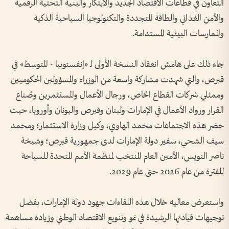
التعاون في قطاعات الاقتصاد الجديد والابتكار والبنية التحتية الرقمية
والأمن الغذائي والطاقة المتجددة والتكنولوجيا السياحية الذكية
والممارسات البيئية المستدامة.
جاء ذلك على هامش انعقاد النسخة الأولى لـ «إنفستوبيا - المتوسط» في
قبرص، والتي شهدت مشاركة واسعة من الوزراء والمسؤولين الحكوميين
وممثلي شركات القطاع الخاص، ورجال الأعمال والمستثمرين وصُناع
القرار ورواد الأعمال في الإمارات ولبنان وقبرص واليونان وأوروبا، حيث
حضر هذه الاجتماعات محمد الهاوي، وكيل وزارة الاستثمار؛ ومحمد
سيف الشحي، سفير دولة الإمارات لدى جمهورية قبرص؛ وشيخة
ناصر النويس، الأمين العام المنتخب لمنظمة الأمم المتحدة للسياحة
للفترة من عام 2026 حتى عام 2029.
واستعرض معاليه خلال هذه اللقاءات جهود دولة الإمارات، بفضل
توجيهات قيادتها الرشيدة في نمو وتنويع الاقتصاد الوطني وزيادة مساهمة