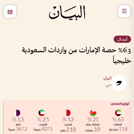
أعمال
%63 حصة الإمارات من واردات السعودية
خليجياً
البيان
دبي