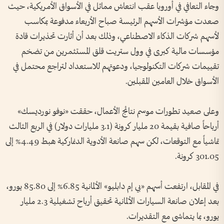
وجاء التعافي في أوروبا عقب انتعاش مماثل في الأسواق الأمريكية، حيث
صعدت مؤشرات الأسهم الرئيسة صباح الأربعاء مدفوعة بمكاسب
لأسهم شركات الذكاء الاصطناعي، وذلك بعد أن أثارت تحذيرات قادة
مؤسسات مالية كبرى في وول ستريت قلق المستثمرين من تضخم
تقييمات شركات التكنولوجيا، ودعوتهم للاستعداد لتراجع محتمل في
الأسواق خلال العامين المقبلين.
وعلى صعيد تطورات موسم نتائج الأعمال، حققت «نوفو نورديسك»
أرباحاً صافية بقيمة 20 مليار كرونة (3.1 مليارات دولار) في الربع الثالث
تماشياً مع التوقعات، لكن سهم صانعة الأدوية الدنماركية هبط 4.49% إلى
301.05 كرونة.
في المقابل، ارتفعت أسهم «بي إم دابليو» الألمانية 6.85% إلى 85.80 يورو،
بعد إعلان صانعة السيارات الألمانية تحقيق أرباح تشغيلية 2.3 مليار
يورو، بما يتماشى مع التقديرات.