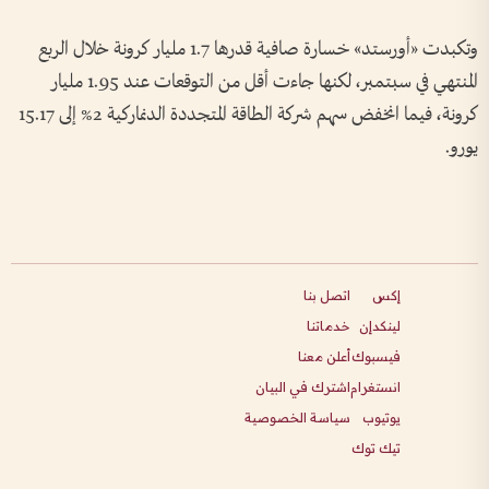
وتكبدت «أورستد» خسارة صافية قدرها 1.7 مليار كرونة خلال الربع
المنتهي في سبتمبر، لكنها جاءت أقل من التوقعات عند 1.95 مليار
كرونة، فيما انخفض سهم شركة الطاقة المتجددة الدنماركية 2% إلى 15.17
يورو.
إكس
اتصل بنا
لينكدإن
خدماتنا
فيسبوك
أعلن معنا
انستغرام
اشترك في البيان
يوتيوب
سياسة الخصوصية
تيك توك