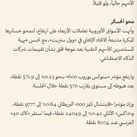
الأسهم حالياً، ولو قليلاً.
محو الخسائر
وأنهت الأسواق الأوروبية تعاملات الأربعاء على ارتفاع، لتمحو خسائرها
المبكرة متتبعةً الاتجاه الإيجابي في «وول ستريت»، مع تحسن شهية
المستثمرين للأسهم التقنية بعد موجة قلق بشأن تقييمات شركات
الذكاء الاصطناعي.
وارتفع مؤشر «ستوكس يوروب 600» بنحو 0.23% إلى 571.9 نقطة،
بعد هبوطه إلى مستوى يقارب 570 نقطة خلال الجلسة.
وزاد مؤشرا «فايننشال تايمز 100» البريطاني 0.64% إلى 9777 نقطة،
و«داكس» الألماني 0.42% إلى 24049 نقطة، فيما استقر «كاك 40»
الفرنسي عند 8074 نقطة.