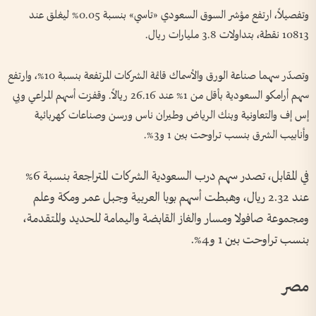
وتفصيلاً، ارتفع مؤشر السوق السعودي «تاسي» بنسبة 0.05% ليغلق عند
10813 نقطة، بتداولات 3.8 مليارات ريال.
وتصدّر سهما صناعة الورق والأسماك قائمة الشركات المرتفعة بنسبة 10%، وارتفع
سهم أرامكو السعودية بأقل من 1% عند 26.16 ريالاً. وقفزت أسهم المراعي وبي
إس إف والتعاونية وبنك الرياض وطيران ناس ورسن وصناعات كهربائية
وأنابيب الشرق بنسب تراوحت بين 1 و3%.
في المقابل، تصدر سهم درب السعودية الشركات المتراجعة بنسبة 6%
عند 2.32 ريال، وهبطت أسهم بوبا العربية وجبل عمر ومكة وعلم
ومجموعة صافولا ومسار والغاز القابضة واليمامة للحديد والمتقدمة،
بنسب تراوحت بين 1 و4%.
مصر