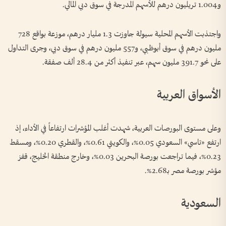
و1.004 تريليون درهم للأسهم المدرجة في سوق دبي المالي.
واجتذبت الأسهم المحلية سيولة جاوزت 1.3 مليار درهم، موزعة بواقع 728
مليون درهم في سوق أبوظبي، و557 مليون درهم في سوق دبي، وجرى التداول
على نحو 391.7 مليون سهم، عبر تنفيذ أكثر من 28.4 ألف صفقة.
الأسواق العربية
وعلى مستوى البورصات العربية، شهدت أغلب المؤشرات ارتفاعاً في الأداء، إذ
ارتفع «تاسي» السعودي 0.05%، والكويتي 0.61%، والقطري 0.20%، ومسقط
0.23%، فيما تراجعت بورصة البحرين 0.03%، وخارج منطقة الخليج، قفز
مؤشر بورصة مصر بـ2.68%.
السعودية