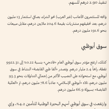
تنفيذ 2.90 درهم للسهم.
واتجه المستثمرون الأجانب (غير العرب) نحو الشراء، بصافي استثمار 13 مليون
درهم، بعد تحقيقهم مشتريات بقيمة 204.6 ملايين درهم، مقابل مبيعات
بنحو 191.6 مليون درهم.
سوق أبوظبي
كذلك، ارتفع مؤشر سوق أبوظبي العام «فادجي» بنسبة 0.22% إلى 9922.31
نقطة، رابحاً 2.4 مليار درهم. وتصدر «ألفا ظبي القابضة» النشاط في سوق
أبوظبي، مع استحواذه على النصيب الأكبر من إجمالي التداولات بنحو 93.3
مليون درهم، تلاه «أبوظبي الإسلامي» جاذباً 78.6 مليون درهم، ثم «العالمية
القابضة» بسيولة 66.9 مليون درهم.
وارتفعت في سوق أبوظبي أسهم البحيرة الوطنية للتأمين 4.2%، وإي