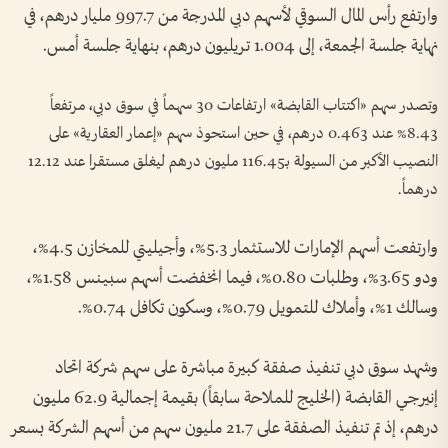
وارتفع رأس المال السوقي لأسهم دبي المدرجة من 997.7 مليار درهم، في
نهاية جلسة الجمعة، إلى 1.004 تريليون درهم، بنهاية جلسة أمس.
وتصدر سهم «اكتتاب القابضة» ارتفاعات 30 سهماً في سوق دبي، مرتفعاً
8.43% عند 0.463 درهم، في حين استحوذ سهم «إعمار العقارية» على
النصيب الأكبر من السيولة بـ116.45 مليون درهم ليغلق مستقرا عند 12.12
درهماً.
وارتفعت أسهم الإمارات للاستثمار 5.3%، وأجيليتي للمخازن 4.5%،
ودو 3.65%، وطلبات 0.80%، فيما انخفضت أسهم سبينس 1.58%،
وسالك 1%، وأملاك للتمويل 0.79%، وسكون تكافل 0.74%.
وشهد سوق دبي تنفيذ صفقة كبيرة مباشرة على سهم شركة اتحاد
إنيرجي القابضة (الخليج للملاحة سابقاً) بقيمة إجمالية 62.9 مليون
درهم، إذ تم تنفيذ الصفقة على 21.7 مليون سهم من أسهم الشركة بسعر