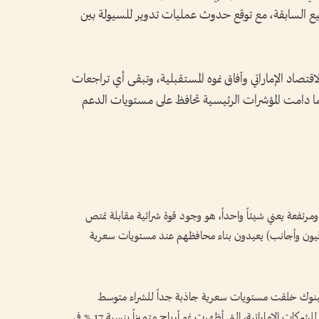
سابيع السابقة، مع توقع حدوث عمليات تدوير للسيولة بين
صاد الإماراتي وآفاق نموه المستقبلية، وتبقى أي تراجعات
ة ما دامت المؤشرات الرئيسية تحافظ على مستويات الدعم
رتفعة يعني شيئاً واحداً، هو وجود قوة شرائية مقابلة تمتص
ون وأجانب) يعيدون بناء محافظهم عند مستويات سعرية
ر والبنوك خلقت مستويات سعرية جاذبة جداً للشراء متوسط
وطويل الأجل، خصوصاً مع القوة التشغيلية الهائلة للشركات الإماراتية، التي أظهرت نمو أرباح متميزاً بنسبة 17 % في