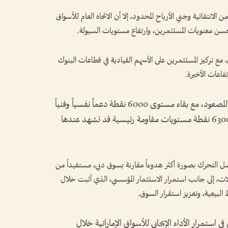
 الانتقائية وجني الأرباح المحدود، إلا أن الاتجاه العام للأسواق
ر تحسن معنويات المستثمرين، وارتفاع مستويات السيولة.
، مع تركيز المستثمرين على الأسهم القيادية في قطاعات البنوك
فاعات الأخيرة.
ويُتوقع أن يتحرك المؤشر في نطاق عرضي مائل للصعود، مع بقاء مستوى 6000 نقطة دعماً نفسياً وفنياً
مهماً، فيما تمثل المنطقة الواقعة بين 6200 و6300 نقطة مستويات مقاومة رئيسية قد تشهد عندها
واصل التحرك بصورة أكثر هدوءاً مقارنة بسوق دبي، مستفيداً من
الات، إلى جانب استمرار الاستثمار المؤسسي، الذي أثبت خلال
البيعية، وتعزيز استقرار السوق.
ي استمرار الأداء الإيجابي للأسواق الإماراتية خلال