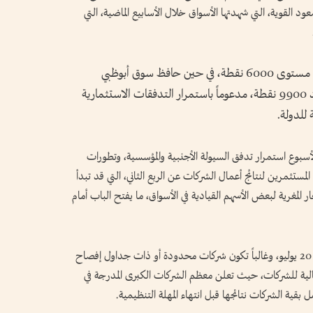
 القوية، التي شهدتها الأسواق خلال الأسابيع الماضية، التي
واقتربت من 6200 نقطة قبل أن تستقر فوق مستوى 6000 نقطة، في حين حافظ سوق أبوظبي
للأوراق المالية على مستويات دعم رئيسية عند 9900 نقطة، مدعوماً باستمرار التدفقات الاستثمارية
 للدولة.
لأسبوع استمرار تدفق السيولة الأجنبية والمؤسسية، وتطورات
لمستثمرين لنتائج أعمال الشركات عن الربع الثاني، التي قد تبدأ
ر المغرية لبعض الأسهم القيادية في الأسواق، ما يفتح الباب أمام
وتبدأ أولى الشركات بالإعلان عن نتائجها من 15 إلى 20 يوليو، وغالباً تكون شركات محدودة أو ذات جداول إفصاح
 ذروة النتائج المالية للشركات، حيث تعلن معظم الشركات الكبرى المدرجة في