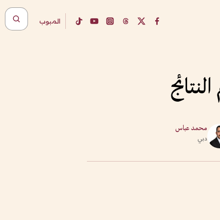
المبوب
لنتائج
محمد عباس
دبي