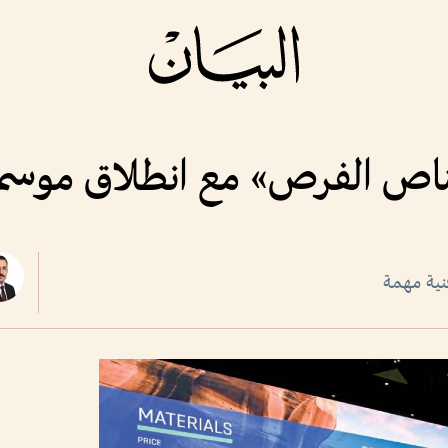
ناص الفرص» مع انطلاق موسم ا
نية مهمة