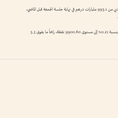
وارتفع رأس المال السوقي للأسهم المدرجة في سوق دبي من 993.1 مليارات درهم في نهاية جلسة الجمعة قبل الماضي،
وصعد مؤشر فوتسي سوق أبوظبي العام «فادجي» بنسبة 0.21% إلى مستوى 9900.80 نقطة، رابحاً ما يفوق 5.3