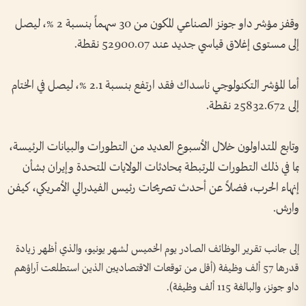
وقفز مؤشر داو جونز الصناعي المكون من 30 سهماً بنسبة 2 %، ليصل
إلى مستوى إغلاق قياسي جديد عند 52900.07 نقطة.
أما المؤشر التكنولوجي ناسداك فقد ارتفع بنسبة 2.1 %، ليصل في الختام
إلى 25832.672 نقطة.
وتابع المتداولون خلال الأسبوع العديد من التطورات والبيانات الرئيسة،
بما في ذلك التطورات المرتبطة بمحادثات الولايات المتحدة وإيران بشأن
إنهاء الحرب، فضلاً عن أحدث تصريحات رئيس الفيدرالي الأمريكي، كيفن
وارش.
إلى جانب تقرير الوظائف الصادر يوم الخميس لشهر يونيو، والذي أظهر زيادة
قدرها 57 ألف وظيفة (أقل من توقعات الاقتصاديين الذين استطلعت آراؤهم
داو جونز، والبالغة 115 ألف وظيفة).