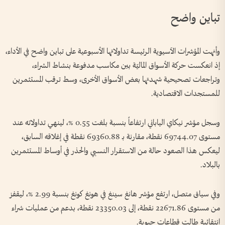
تباين واضح
وأنهت المؤشرات الآسيوية الرئيسة تداولاتها الأسبوعية على تباين واضح في الأداء،
إذ انعكست حركة الأسواق الماليّة بين مكاسب مدفوعة بنشاط الشراء،
وتراجعات تصحيحية شهدتها بعض الأسواق الأخرى، وسط ترقب المستثمرين
للمستجدات الاقتصادية.
وسجل مؤشر نيكاي الياباني ارتفاعاً بنسبة بلغت 0.55 %، لينهي تداولاته عند
مستوى 69744.07 نقطة، مقارنة بـ 69360.88 نقطة في إغلاقه السابق،
ليعكس هذا الصعود حالة من الاستقرار النسبي والحذر في أوساط المستثمرين
بالبلاد.
وفي سياق متصل، ارتفع مؤشر هانغ سينغ في هونغ كونغ بنسبة 2.99 %، ليقفز
من مستوى 22671.86 نقطة، إلى 23350.03 نقطة، بدعم من عمليات شراء
انتقائية طالت قطاعات حيوية.