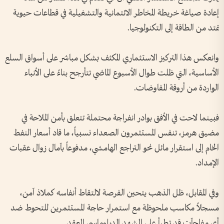
إعادة صياغة خريطة المخاطر الائتمانية والتشغيلية في قطاعات حيوية
تمتد من الطاقة إلى التكنولوجيا.
وانعكس هذا التركيز الاستثماري المكثف بشكل مباشر على أسواق السلع
الأساسية، التي ظلت طوال الأسبوع الماضي تتأرجح بناءً على الأنباء
الواردة من أروقة المفاوضات.
فبينما لاحت في الأفق بوادر انفراجة محتملة تتعلق بأمن الملاحة في
مضيق هرمز، تنفس المستثمرون الصعداء نسبياً، ما قاد أسعار النفط
الخام إلى استقرار مائل نحو التراجع الهامشي، مدفوعاً بآمال زوال عقبات
الإمداد.
وفي المقابل، ظل الذهب يتحين الفرصة لالتقاط أنفاسه كملاذ آمن،
مسجلاً مكاسب ملحوظة مع استمرار حاجة المستثمرين للتحوط ضد
أي مفاجآت قد تطرأ على المشهد الدبلوماسي المعقد.