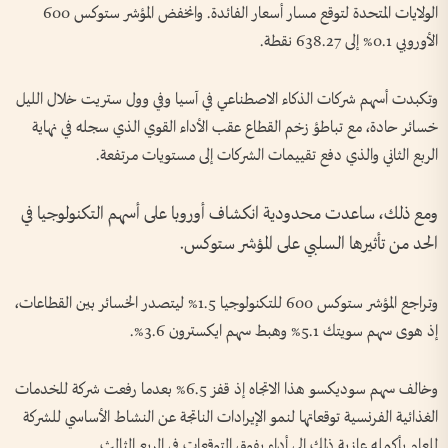
الولايات المتحدة لتوقع مسار أسعار الفائدة. وانخفض المؤشر ستوكس 600
الأوروبي ⁠0.1% إلى 638.27 نقطة.
وتكبدت أسهم شركات الذكاء الاصطناعي في آسيا وفي وول ستريت خلال الليل
‌خسائر حادة، مع تباطؤ زخم القطاع عقب الأداء القوي الذي سجله في نهاية
الربع الثاني ‌والذي دفع تقييمات الشركات إلى مستويات مرتفعة.
ومع ‌ذلك، ساعدت محدودية انكشاف أوروبا على ‌أسهم التكنولوجيا في
الحد ‌من تأثيرها السلبي على المؤشر ستوكس.
وتراجع المؤشر ستوكس 600 ​للتكنولوجيا 1.5% ليتصدر الخسائر ​بين القطاعات،
إذ هوى ⁠سهم سويتك 5.1% وهبط سهم ايكسترون 3.6%.
وخالف سهم سوديكسو هذا الاتجاه إذ قفز ​6.5⁠% بعدما رفعت شركة للخدمات
الغذائية الفرنسية توقعاتها لنمو الإيرادات الناتجة عن النشاط الأساسي للشركة
للعام بأكمله ⁠عازية ذلك إلى أداء يفوق التوقعات في الربع الثالث.