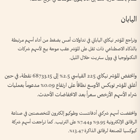
اليابان
وتراجع المؤشر نيكاي الياباني في تداولات أمس بضغط ​من أداء أسهم مرتبطة
بالذكاء الاصطناعي ذات ثقل على ‌المؤشر عقب ​موجة بيع لأسهم شركات
التكنولوجيا في وول ستريت خلال الليل.
وانخفض المؤشر نيكاي 225 القياسي 2.5% إلى 68733.15 نقطة، في حين
أغلق المؤشر توبكس الأوسع نطاقاً على ارتفاع 0.09% مدعوماً بعمليات
شراء الأسهم الأرخص سعراً بعد الانخفاضات ⁠الأحدث.
وانخفضت أسهم شركتي أدفانتست وطوكيو إلكترون المتخصصتين في صناعة
الرقائق الإلكترونية 9.95% و7.44% على الترتيب. كما تراجعت أسهم شركة
كيوكسيا المصنعة لرقائق الذاكرة 13.47%.