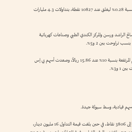
وتفصيلاً، تراجع مؤشر السوق السعودي «تاسي» بنسبة 0.28% ليغلق عند 10827 نقطة، بتداولات 4.3 مليارات
ح الراشد ورسن والمركز الكندي الطبي وصناعات كهربائية
سب تراوحت بين 2 و5%.
في المقابل، تصدر سهم الشرقية للتنمية قائمة الأسهم المرتفعة بنسبة 10% عند 15.86 ريالاً، وصعدت أسهم بي إس
1 و3%.
سهم قيادية، وسط ⁠سيولة جيدة.
وأغلق المؤشر العام للأسهم منخفضاً بنسبة 1.23%، إلى 3806 نقاط، في حين بلغت قيمة التداول 16 مليون دينار،