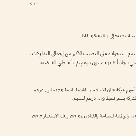
9 نقاط.
 مع استحواذه على النصيب الأكبر من إجمالي التداولات،
بسيولة 165 مليون درهم، تلاه «أبوظبي الإسلامي» جاذباً 141.8 مليون درهم، ثم «ألفا ظبي القابضة»
وشهد سوق أبوظبي تنفيذ صفقة كبيرة مباشرة على أسهم شركة عنان للاستثمار القابضة بقيمة 17.9 مليون درهم،
وارتفعت في سوق أبوظبي أسهم حياة للتأمين 6.45%، والوطنية للسياحة والفنادق 3.92%، وبنك الاستثمار 3.7%،