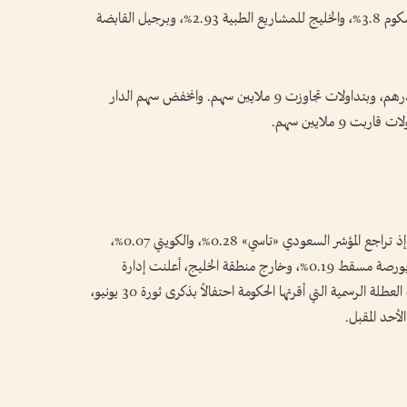
في المقابل، تراجعت أسهم دار التأمين 4.7%، وأوراسكوم 3.8%، والخليج للمشاريع الطبية 2.93%، وبرجيل القابضة
بينما انخفض سهم بروج بنحو 0.4% عند 2.510 درهم، وبتداولات تجاوزت 9 ملايين سهم. وانخفض سهم الدار
شهدت مؤشرات البورصات العربية تبايناً في الأداء، إذ تراجع المؤشر السعودي «تاسي» 0.28%، والكويتي 0.07%،
والقطري 0.77%، والبحرين 0.21%، فيما ارتفعت بورصة مسقط 0.19%، وخارج منطقة الخليج، أعلنت إدارة
البورصة المصرية إيقاف التداولات الخميس، بمناسبة العطلة الرسمية التي أقرتها الحكومة احتفالاً بذكرى ثورة 30 يونيو،
لأحد المقبل.