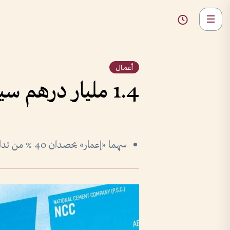
أعمال
1.4 مليار درهم سيولة الأسهم المحلية وسط تباين المؤشرات
سهما «إعمار» يحصدان 40 % من تداولات دبي