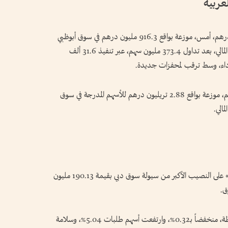
عربية
بلغت سيولة أسواق الأسهم المحلية نحو 1.4 مليار درهم، أمس، موزعة بواقع 916.3 مليون درهم في سوق أبوظبي
للأوراق المالية، و475.4 مليون درهم في سوق دبي المالي، بعد تداول 373.4 مليون سهم، عبر تنفيذ 31.6 ألف
لأداء، وسط ترقب لمحفزات جديدة.
وسجلت رسملة الأسهم نحو 3.868 تريليونات درهم، موزعة بواقع 2.88 تريليون درهم للأسهم المدرجة في سوق
واستحوذ سهما «إعمار العقارية» و«إعمار للتطوير» على النصيب الأكبر من سيولة سوق دبي بقيمة 190.13 مليون
وأغلق مؤشر سوق دبي عند مستوى 5990.59 نقطة، منخفضاً بـ0.32%، وارتفعت أسهم طلبات 5.04%، وسلامة