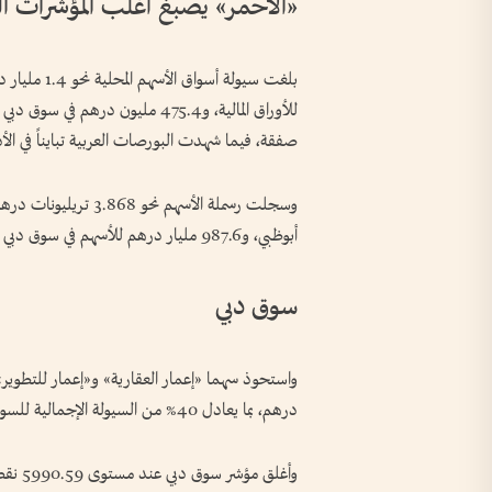
«الأحمر» يصبغ أغلب المؤشرات ال
صفقة، فيما شهدت البورصات العربية تبايناً في ا
أبوظبي، و987.6 مليار درهم للأسهم في سوق دبي المالي.
سوق دبي
درهم، بما يعادل 40% من السيولة الإجمالية للسوق.