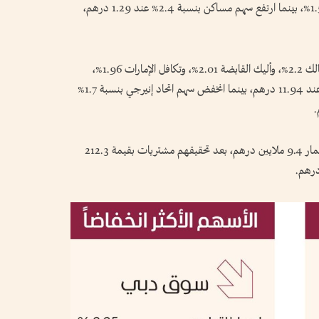
2.66%، والرمز كوربوريشن 2.04%، وسبينس 1.58%، بينما ارتفع سهم مساكن بنسبة 2.4% عند 1.29 درهم،
في حين انخفضت أسهم إعمار للتطوير 2.25%، وسالك 2.2%، وأليك القابضة 2.01%، وتكافل الإمارات 1.96%،
وأقفل سهم إعمار العقارية منخفضا بنسبة 0.8% عند 11.94 درهم، بينما انخفض سهم اتحاد إنيرجي بنسبة 1.7%
واتجه المستثمرون الإماراتيون نحو الشراء بصافي استثمار 9.4 ملايين درهم، بعد تحقيقهم مشتريات بقيمة 212.3