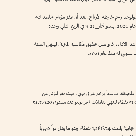
كنولوجيا رسم خارطة الأرباح، بعد أن قفز مؤشر «ناسداك»
ي وحده.
ذا الأداء، إذ واصل تحقيق مكاسبه المتزنة، لينهي الستة
وي له منذ عام 2021.
ملحوظة، مدفوعاً بزخم شرائي قوي، حيث قفز المؤشر من
مستوى إغلاقه السابق في شهر مايو، البالغ 51,032.46 نقطة، لينهي تعاملات شهر يونيو عند مستوى 52,319.20
وبهذا الصعود، سجل المؤشر العريق قيمة تغير إيجابية بلغت 1,286.74 نقطة، وهو ما يمثل نمواً شهرياً