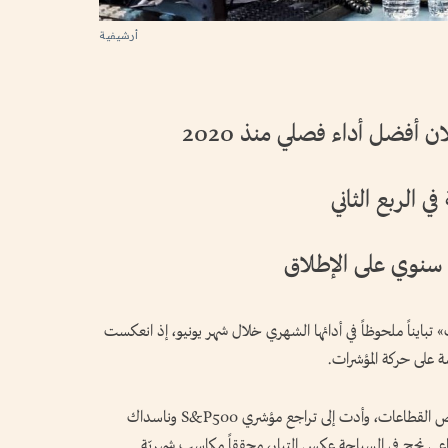
أرشيفية
 أفضل أداء فصلي منذ 2020
ي الربع الثاني
سنوي على الإطلاق
بايناً ملحوظاً في أدائها الشهري خلال شهر يونيو، إذ انعكست
يسة على حركة المؤشرات.
لكن رغم الضغوط البيعية الطفيفة التي لحقت ببعض القطاعات، وأدت إلى تراجع مؤشري S&P500 وناسداك
اعي نجح في السباحة عكس التيار، محققاً مكاسب شهريّة.