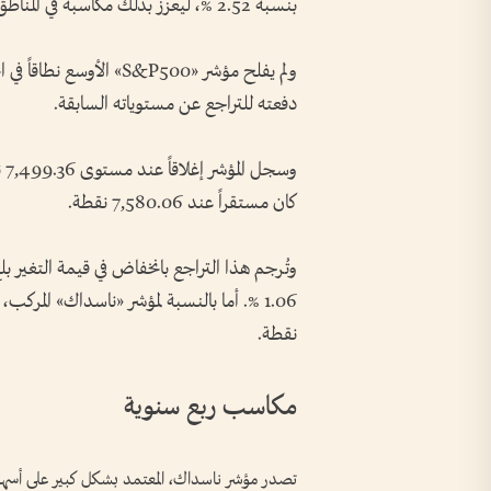
بنسبة 2.52 %، ليعزز بذلك مكاسبه في المناطق الخضراء.
ولم يفلح مؤشر «S&P500» 
دفعته للتراجع عن مستوياته السابقة.
وس
كان مستقراً عند 7,580.06 نقطة.
نقطة.
مكاسب ربع سنوية