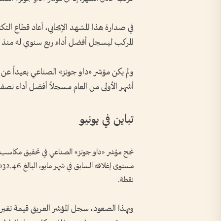
في صدارة هذا المشهد الإيجابي، أعاد قطاع الت
المركب ليسجل أفضل أداء ربع سنوي له منذ عام 2020، بنمو تجاوز 21 % في الربع الثان
ولم يكن مؤشر «داو جونز» الصناعي بعيداً عن ه
أشهر الأولى من العام مسجلاً أفضل أداء نصف سن
تباين في يونيو
نجح مؤشر «داو جونز» الصناعي في تحقيق مكاسب 
نقطة.