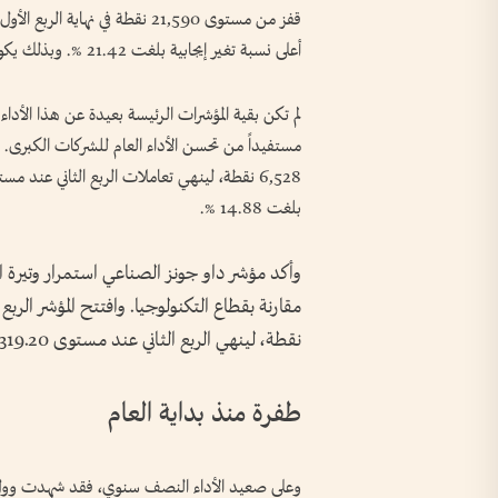
أعلى نسبة تغير إيجابية بلغت 21.42 %. وبذلك يكون المؤشر قد سجل أفضل أداء ربع سنوي له منذ عام 2020.
مستفيداً من تحسن الأداء العام للشركات الكبرى. وا
بلغت 14.88 %.
وأكد مؤشر داو جونز الصناعي استمرار وتيرة ا
نقطة، لينهي الربع الثاني عند مستوى 52,319.20 نقطة بنمو 12.90 %.
طفرة منذ بداية العام
وعلى صعيد الأداء النصف سنوي، فقد شهدت وول 