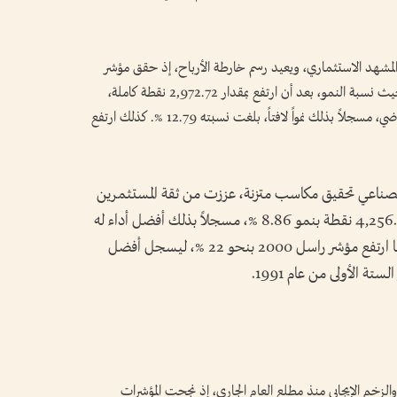
المشهد الاستثماري، ويعيد رسم خارطة الأرباح، إذ حقق مؤشر
«ناسداك» القفزة الأكبر بين المؤشرات الثلاثة من حيث نسبة النمو، بعد أن ارتفع بمقدار 2,972.72 نقطة كاملة،
ليرتفع من مستوى 23,241 نقطة في نهاية العام الماضي، مسجلاً بذلك نمواً لافتاً، بلغت نسبته 12.79 %. كذلك ارتفع
صناعي تحقيق مكاسب متزنة، عززت من ثقة المستثمرين
في الشركات الكبرى، إذ صعد المؤشر بمقدار 4,256.20 نقطة بنمو 8.86 %، مسجلاً بذلك أفضل أداء له
في النصف الأول من العام منذ عام 2021. فيما ارتفع مؤشر راسل 2000 بنحو 22 %، ليسجل أفضل
تة الأولى من عام 1991.
الزخم الإيجابي منذ مطلع العام الجاري، إذ نجحت المؤشرات