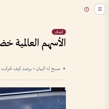
أعمال
الأسهم العالمية خضرا
مسح لـ« البيان » يرصد كيف تحركت ال