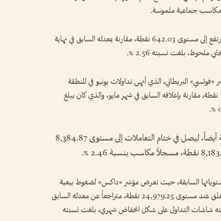
يق مكاسب جماعية ملموسة.
واستطاع مؤشر «ستوكس 600» تعزيز مكاسبه، وارتفع إلى مستوى 642.03 نقطة، مقارنة بمعدله السابق في نهاية
ي ملحوظ، بلغت نسبته 2.56 %.
 «فوتسي» البريطاني، الذي أنهى تداولات يونيو في المنطقة
الخضراء، حيث ارتفع المؤشر إلى مستوى 10,497.12 نقطة، مقارنة بإغلاقه السابق في شهر مايو، والذي كان يبلغ
كما سجل مؤشر كاك الفرنسي مكاسب شهرية أيضاً، ليصل في ختام التعاملات إلى مستوى 8,384.87
على مستوياتها السابقة، حيث تعرض مؤشر «داكس» لضغوط بيعية
دفعته للتراجع الطفيف مع نهاية تداولات يونيو، ليغلق عند مستوى 24,979.25 نقطة، متراجعاً عن معدله السابق
25, نقطة، وهو ما ترجمته شاشات التداول على شكل انخفاض شهري، بلغت نسبته