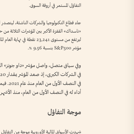
التفاؤل المستمر في أروقة السوق.
جاء قطاع التكنولوجيا والشركات الناشئة، ليتصدر 
مؤشر S&P500 بنسبة 9.56 %.
وفي سياق متصل، واصل مؤشر «داو جونز» ال
أداء له في النصف الأول من العام، منذ الأشهر الس
موجة التفاؤل
شهدت الأسواق المالية الأوروبية موجة من التفاؤل و