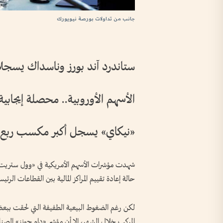
جانب من تداولات بورصة نيويورك
ستاندرد آند بورز وناسداك يسجلان
الأسهم الأوروبية.. محصلة إيجابية ف
«نيكاي» يسجل أكبر مكسب ربع 
شهدت مؤشرات الأسهم الأمريكية في «وول ستريت» ت
حالة إعادة تقييم المراكز المالية بين القطاعات الرئ
المركب خلال الشهر، إلا أن مؤشر «داو جونز» الصن