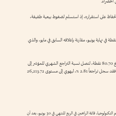
الأوسع نطاقاً في الحفاظ على استقراره، إذ استسلم لضغوط بيعية طفيفة،
جل المؤشر إغلاقاً عند مستوى 7,499.36 نقطة في نهاية يونيو، مقارنة بإغلاقه السابق في مايو، والذي
وتُرجم هذا التراجع بانخفاض في قيمة التغير بلغ 80.70 نقطة، لتصل نسبة التراجع الشهري للمؤشر إلى
1.06 %. أما بالنسبة لمؤشر «ناسداك» المركب، فقد سجل تراجعاً 2.81 %، ليهوي إلى مستوى 26,213.72
تصدر مؤشر ناسداك، المعتمد بشكل كبير على أسهم التكنولوجيا، قائمة الرابحين في الربع المنتهي في 30 يونيو، بعد أن