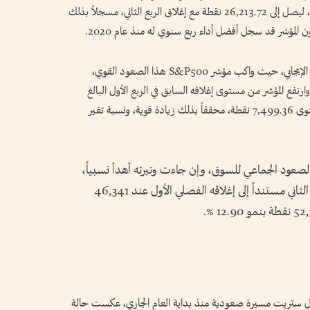
قفز من مستوى 21,590 نقطة في نهاية الربع الأول، ليصل إلى 26,213.72 نقطة مع إغلاق الربع الثاني، مسجلاً بذلك
لم تكن بقية المؤشرات الرئيسة بعيدة عن هذا الأداء الإيجابي، حيث واكب مؤشر S&P500 هذا الصعود القوي،
رتفع المؤشر من مستوى إغلاقه السابق في الربع الأول البالغ
6,528 نقطة، لينهي تعاملات الربع الثاني عند مستوى 7,499.36 نقطة، محققاً بذلك زيادة قوية، ونسبة تغير
لصعود الجماعي للسوق، وإن جاءت وتيرته أهدأ نسبياً،
مقارنة بقطاع التكنولوجيا. وافتتح المؤشر الربع الثاني مستنداً إلى إغلاقه الفصلي الأول عند 46,341
ستريت مسيرة صعودية منذ بداية العام الجاري، عكست حالة