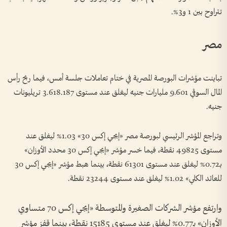
تتراوح بين 1 و3%.
مصر
تباينت مؤشرات البورصة المصرية في ختام تعاملات جلسة أمس، فيما ربح رأس
المال السوقي 9.601 مليارات جنيه ليغلق عند مستوى 3.618.187 تريليونات
جنيه.
وتراجع المؤشر الرئيسي لبورصة مصر «إيجي إكس 30» 1.03% ليغلق عند
مستوى 49825 نقطة، فيما خسر مؤشر «إيجي إكس 30 محدد الأوزان»
بـ0.72% ليغلق عند مستوى 61301 نقطة، بينما هبط مؤشر «إيجي إكس 30
للعائد الكلي» 1.02% ليغلق عند مستوى 23244 نقطة.
وارتفع مؤشر الشركات الصغيرة والمتوسطة «إيجي إكس 70 متساوي
الأوزان» بـ0.77% ليغلق عند مستوى 15185 نقطة، بينما قفز مؤشر