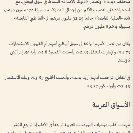
منخفضاً 0.41%. وتصدر «أدنوك للإمداد» النشاط في سوق أبوظبي، مع
استحواذه على النصيب الأكبر من إجمالي التداولات، بسيولة 172 مليون درهم،
تلاه «العالمية القابضة» جاذباً 92.25 مليون درهم، ثم «ألفا ظبي القابضة»
بسيولة 89.84 مليون درهم.
وكان من ضمن الأسهم الرابحة في سوق أبوظبي أسهم أم القيوين للاستثمارات
4.73%، والإمارات للتنقل 2.33%، وأسمنت الفجيرة 1.8%، وأيه دي إن أتش
1.36%.
في المقابل، تراجعت أسهم أريد 4.4%، وأسمنت الخليج 3.85%، وبنك الاستثمار
3.45%، وأوراسكوم 3.37%.
الأسواق العربية
شهدت أغلب مؤشرات البورصات العربية تراجعاً في الأداء، إذ تراجع المؤشر