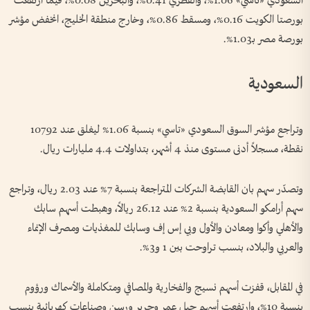
السعودي «تاسي» 1.06%، والقطري 0.41%، والبحرين 0.08%، فيما ارتفعت
بورصتا الكويت 0.16%، ومسقط 0.86%، وخارج منطقة الخليج، انخفض مؤشر
بورصة مصر بـ1.03%.
السعودية
وتراجع مؤشر السوق السعودي «تاسي» بنسبة 1.06% ليغلق عند 10792
نقطة، مسجلاً أدنى مستوى منذ 4 أشهر، بتداولات 4.4 مليارات ريال.
وتصدّر سهم بان القابضة الشركات المتراجعة بنسبة 7% عند 2.03 ريال، وتراجع
سهم أرامكو السعودية بنسبة 2% عند 26.12 ريالاً، وهبطت أسهم سابك
والأهلي وأكوا ومعادن والأول وبي إس إف وسابك للمغذيات ومصرف الإنماء
والعربي والبلاد، بنسب تراوحت بين 1 و3%.
في المقابل، قفزت أسهم نسيج والفخارية والمصافي ومتكاملة والأسماك ورؤوم
بنسبة 10%، وارتفعت أسهم جبل عمر وجرير ورسن وصناعات كهربائية بنسب