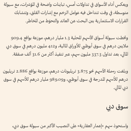
ويعكس أداء الأسواق في تداولات أمس، تباينات واضحة في المؤشرات، مع سيولة
متوسطة، في وقت تتداخل فيه عوامل الزخم مع إشارات القلق، وتتشابك
القرارات الاستثمارية بين البحث عن العائد والتحوّط من المخاطر.
وتخطت سيولة أسواق الأسهم المحلية 1.3 مليار درهم، موزعة بواقع 909.4
ملايين درهم في سوق أبوظبي للأوراق المالية، و412 مليون درهم في سوق دبي
المالي، بعد تداول 337.3 مليون سهم، عبر تنفيذ أكثر من 31.6 ألف صفقة.
وبلغت رسملة الأسهم نحو 3.875 تريليونات درهم، موزعة بواقع 2.886 تريليون
درهم للأسهم المدرجة في سوق أبوظبي، و989.09 مليار درهم للأسهم في سوق
دبي المالي.
سوق دبي
واستحوذ سهم «إعمار العقارية» على النصيب الأكبر من سيولة سوق دبي،