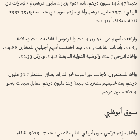
بقيمة 146.47 مليون درهم، تلاه «دو» بـ43.9 مليون درهم، ثم «الإمارات دبي
الوطني» بـ35.7 مليون درهم. وأغلق مؤشر سوق دبي عند مستوى 5993.35
نقطة، منخفضاً بـ0.41%.
وارتفعت أسهم دبي التجاري 4.4%، والفردوس القابضة 4.2%، وسلامة
1.85%، وأمانات القابضة 1.5%، فيما انخفضت أسهم أجيليتي للمخازن 4.88%،
واتحاد إنيرجي 4.7%، والوطنية الدولية القابضة 4.2%، وباركن 2.33%.
واتجه المستثمرون الأجانب غير العرب نحو الشراء، بصافي استثمار 30.7 مليون
درهم، بعد تحقيقهم مشتريات بقيمة 213 مليون درهم، مقابل مبيعات بنحو
182.4 مليون درهم.
سوق أبوظبي
وأقفل مؤشر فوتسي سوق أبوظبي العام «فادجي» عند 9839.47 نقطة،