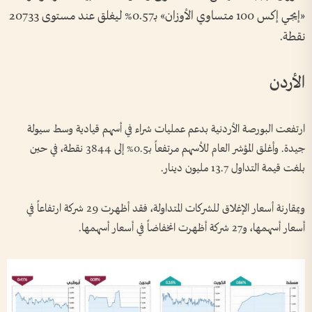
«إيجي إكس 100 متساوي الأوزان» بـ0.57% ليغلق عند مستوى 20733
نقطة.
الأردن
ارتفعت البورصة الأردنية بدعم عمليات شراء في أسهم قيادية وسط ⁠سيولة
جيدة. وأغلق المؤشر العام للأسهم مرتفعاً بـ0.5% إلى 3844 نقطة، في حين
بلغت قيمة التداول 13.7 مليون دينار.
وبمقارنة أسعار الإغلاق للشركات المتداولة، فقد أظهرت 29 شركة ارتفاعاً في
أسعار أسهمها، و27 شركة أظهرت انخفاضاً في أسعار أسهمها.