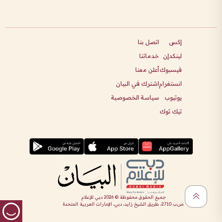
إكس
اتصل بنا
لينكدإن
خدماتنا
فيسبوك
أعلن معنا
انستغرام
اشترك في البيان
يوتيوب
سياسة الخصوصية
تيك توك
جميع الحقوق محفوظة ©
2026
دبي للإعلام
ص.ب 2710، طريق الشيخ زايد، دبي، الإمارات العربية المتحدة