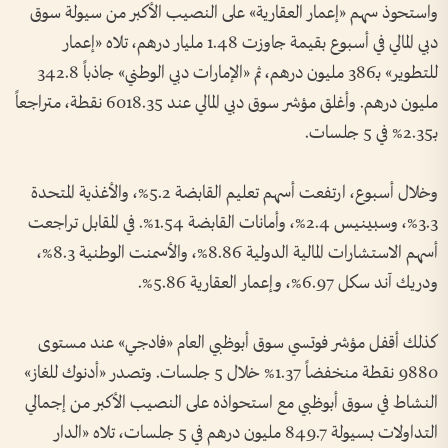
واستحوذ سهم «إعمار العقارية» على النصيب الأكبر من سيولة سوق
دبي المالي في أسبوع بقيمة جاوزت 1.48 مليار درهم، تلاه «إعمار
للتطوير» بـ386 مليون درهم، ثم «الإمارات دبي الوطني» جاذباً 342.8
مليون درهم. وأغلق مؤشر سوق دبي المالي عند 6018.35 نقطة، متراجعاً
بـ2.35% في 5 جلسات.
وخلال أسبوع، ارتفعت أسهم تعليم القابضة 5.2%، والأغذية المتحدة
3.3%، وسبينيس 2.4%، وأمانات القابضة 1.54%. في المقابل تراجعت
أسهم الاستشارات المالية الدولية 8.86%، والأسمنت الوطنية 8.3%،
ودريك آند سكل 6.97%، وإعمار العقارية 5.86%.
كذلك أقفل مؤشر فوتسي سوق أبوظبي العام «فادجي» عند مستوى
9880 نقطة منخفضاً 1.37% خلال 5 جلسات. وتصدر «أدنوك للغاز»
النشاط في سوق أبوظبي مع استحواذه على النصيب الأكبر من إجمالي
التداولات بسيولة 849.7 مليون درهم في 5 جلسات، تلاه «الدار