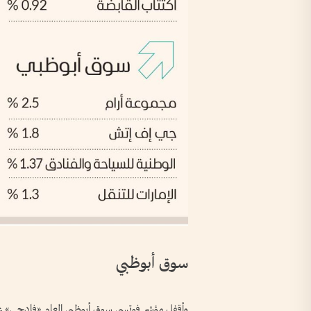
سوق أبوظبي
وأقفل مؤشر فوتسي سوق أبوظبي العام «فادجي» عند 9876.06 نقطة، منخفضاً هامشياً 