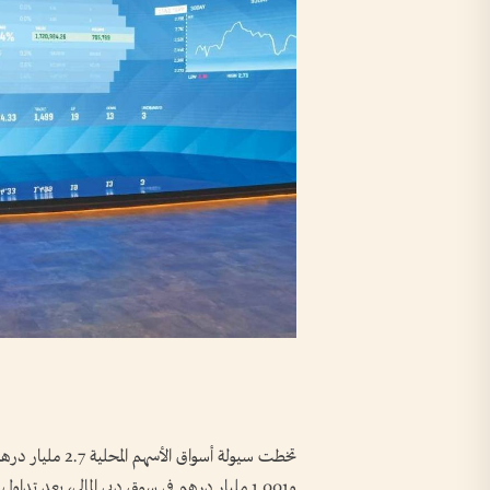
و1.001 مليار درهم في سوق دبي المالي، بعد تداول 619.4 مليون سهم، عبر تنفيذ أكثر من 45.8 ألف صفقة.