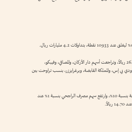
وانخفض سهم أرامكو السعودية بنسبة 1% عند 26.14 ريالاً، وتراجعت أسهم دار الأركان، والمصافي، وفيبكو،
، ودي بي إس، والمملكة القابضة، وبرغرايززر، بنسب تراوحت بين
في المقابل، وتصدّر سهم نسيج قائمة الشركات المرتفعة بنسبة 10%، وارتفع سهم مصرف الراجحي بنسبة 1% عند