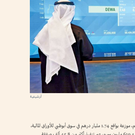
أرشيفية
تخطت سيولة أسواق الأسهم المحلية 2.7 مليار درهم، موزعة بواقع 1.74 مليار درهم في سوق أبوظبي للأوراق المالية،