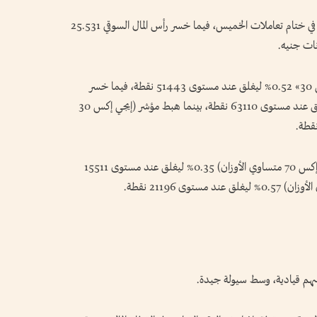
انخفضت مؤشرات البورصة المصرية بشكل جماعي في ختام تعاملات الخميس، فيما خسر رأس المال السوقي 25.531
وتراجع المؤشر الرئيسي للبورصة المصرية «إيجي إكس 30» 0.52% ليغلق عند مستوى 51443 نقطة، فيما خسر
مؤشر (إيجي إكس 30 محدد الأوزان) بـ0.72% ليغلق عند مستوى 63110 نقطة، بينما هبط مؤشر (إيجي إكس 30
وانخفض مؤشر الشركات الصغيرة والمتوسطة (إيجي إكس 70 متساوي الأوزان) 0.35% ليغلق عند مستوى 15511
سهم قيادية، وسط ⁠سيولة جيدة.