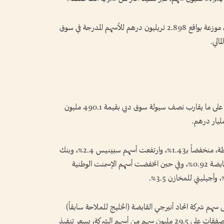
وبلغت رسملة الأسهم نحو 3.893 تريليونات درهم، موزعة بواقع 2.898 تريليون درهم للأسهم المدرجة في سوق
استحوذ سهما «إعمار العقارية» و«إعمار للتطوير» على ما يقارب نصف سيولة سوق دبي بقيمة 490.1 مليون
وأغلق مؤشر سوق دبي عند مستوى 6024.59 نقطة، منخفضاً بـ1.43%، وارتفعت أسهم سبينيس 2.4%، وبنك
المشرق 1.53%، والإثمار القابضة 1.01%، واكتتاب القابضة 0.92%، وفي حين انخفضت أسهم الإسمنت الوطنية
رة مباشرة على سهم شركة اتحاد أنيرجي القابضة (الخليج للملاحة سابقاً)
بقيمة إجمالية 89.98 مليون درهم، إذ تم تنفيذ الصفقات على 29.5 مليون سهم من أسهم الشركة، بسعر تنفيذ