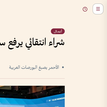
أعمال
شراء انتقائي يرفع سيولة أس
الأحمر يصبغ البورصات العربية