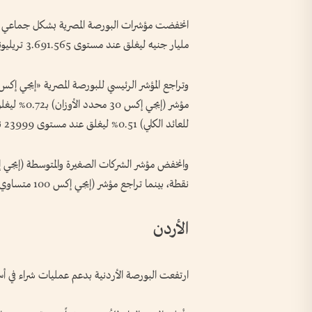
مليار جنيه ليغلق عند مستوى 3.691.565 تريليونات جنيه.
للعائد الكلي) 0.51% ليغلق عند مستوى 23999 نقطة.
نقطة، بينما تراجع مؤشر (إيجي إكس 100 متساوي الأوزان) 0.57% ليغلق عند مستوى 21196 نقطة.
الأردن
ارتفعت البورصة الأردنية بدعم عمليات شراء في أ