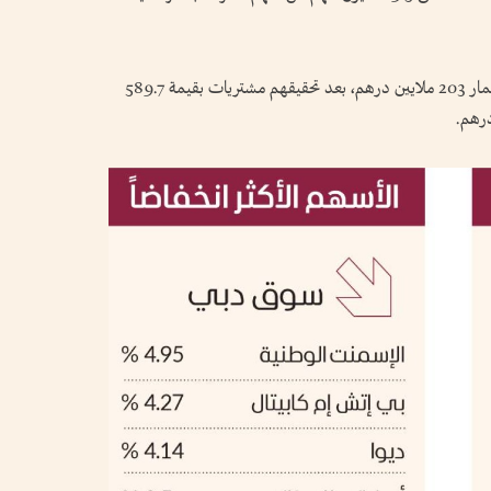
واتجه المستثمرون الإماراتيون نحو الشراء بصافي استثمار 203 ملايين درهم، بعد تحقيقهم مشتريات بقيمة 589.7