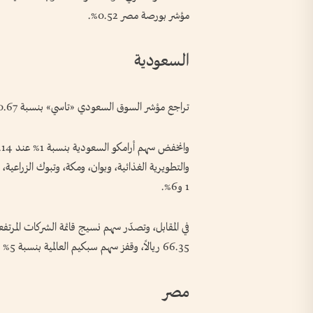
مؤشر بورصة مصر 0.52%.
السعودية
تراجع مؤشر السوق السعودي «تاسي» بنسبة 0.67% ليغلق عند 10933 نقطة، بتداولات 4.2 مليارات ريال.
والتطويرية الغذائية، وبوان، ومكة، وتبوك الزراعية
1 و6%.
66.35 ريالاً، وقفز سهم سبكيم العالمية بنسبة 5% عند 14.70 ريالاً.
مصر