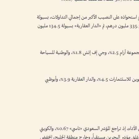
استحواذه على النصيب الأكبر من إجمالي التداولات، بسيولة
461 مليون درهم، تلاه «أبوظبي التجاري» جاذباً 335.3 مليون درهم، ثم «الدار العقارية» بسيولة 134.5 مليون
وكان ضمن الأسهم المرتفعة في سوق أبوظبي أسهم مجموعة أرام 2.5%، وجي إف إتش 1.8%، والوطنية للسياحة
في المقابل، تراجعت أسهم أوراسكوم 4.7%، وأم القيوين للاستثمارات 4.5%، والدار العقارية 3.9%، وأبوظبي
شهدت أغلب مؤشرات البورصات العربية تراجعاً في الأداء، إذ تراجع المؤشر السعودي «تاسي» 0.67%، والكويتي
ي 0.38%، ومسقط 0.43%، فيما أغلق مؤشر البحرين مستقراً، وخارج منطقة الخليج، انخفض