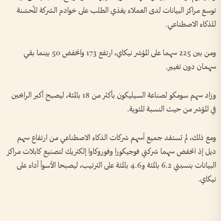
توسع مراكز البيانات لدى العملاء يغذي الطلب على خوادم الشركة المُحسّنة
للذكاء الاصطناعي.
ومن بين 225 سهما على المؤشر نيكاي، ارتفع 173 وانخفض 50 بينما بقي
سهمان دون تغيير.
وزاد سهم سومكو لصناعة السيليكون ‌بأكثر من 18 بالمئة، ليصبح أكبر الرابحين
في المؤشر من حيث النسبة المئوية.
ومع ​ذلك، لم تستفد جميع أسهم شركات الذكاء الاصطناعي من ارتفاع سهم
ديل إذ انخفض سهما شركتي فوجيكورا وفوروكاوا إلكتريك لتصنيع كابلات مراكز
البيانات بنسبتي 6.2 بالمئة و4.6 بالمئة على ​الترتيب، ليصبحا الأسوأ أداء على
‌نيكاي.