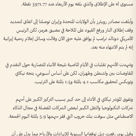
مستوى له على الإطلاق والذي بلغه يوم الأربعاء عند 3971.77 ‌نقطة.
وأبلغت مصادر رويترز بأن الولايات المتحدة وإيران توصلتا إلى اتفاق لتمديد
وقف إطلاق النار ورفع القيود على الملاحة في مضيق هرمز، ‌لكن الرئيس
الأمريكي دونالد ترامب لم يوافق ‌عليه حتى الآن وقالت وسائل إعلام رسمية إيرانية
إنه ‌لم يتم الانتهاء منه ‌بعد.
وشهدت الأسهم تقلبات في الأيام الماضية نتيجة الأنباء المتضاربة حول التقدم في
المفاوضات بين ​واشنطن وطهران، لكن ‌على أساس أسبوعي، ​يتجه نيكاي
وتوبكس لتحقيق مكاسب ⁠4.1 بالمئة و1.5 بالمئة على الترتيب.
وتفوق المؤشر نيكاي في الأداء إلى حد كبير بسبب التركيز الكبير على أسهم
شركات التكنولوجيا والثقل ​الكبير ⁠لبعض الشركات المفضلة ⁠في مجال الذكاء
الاصطناعي مثل سوفت بنك جروب التي قفز سهمها 5.9 بالمئة اليوم الجمعة.
وقبل يوم، رفعت ديل توقعاتها السنوية ⁠للإيرادات والأرباح مما يدل على أن