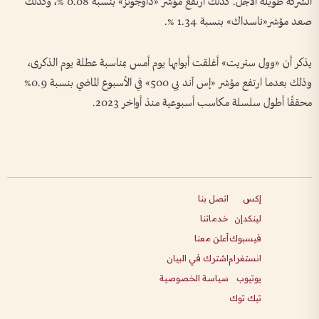
الشركة طويلة الأجل. كذلك ارتفع مؤشر «داوجونز» بنسبة 0.08 %، وكذلك
صعد مؤشر«ناسداك» بنسبة 1.34 %.
يذكر أن «وول ستريت» أغلقت أبوابها يوم أمس بمناسبة عطلة يوم الذكرى،
وذلك بعدما ارتفع مؤشر «إس آند بي 500» في الأسبوع الماضي بنسبة 0.9%
محققًا أطول سلسلة مكاسب أسبوعية منذ أواخر 2023.
إكس
اتصل بنا
لينكدإن
خدماتنا
فيسبوك
أعلن معنا
انستغرام
اشترك في البيان
يوتيوب
سياسة الخصوصية
تيك توك