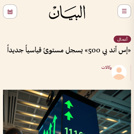
أعمال
«إس آند بي 500» يسجل مستوىً قياسياً جديداً
وكالات