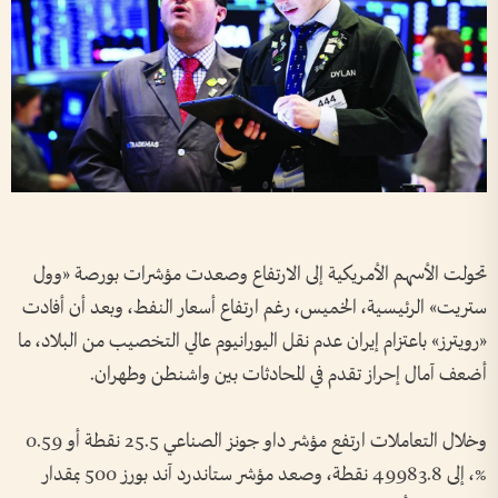
تحولت الأسهم الأمريكية إلى الارتفاع وصعدت مؤشرات بورصة «وول
ستريت» الرئيسية، الخميس، رغم ارتفاع أسعار النفط، وبعد أن ⁠أفادت
«رويترز» باعتزام إيران عدم نقل اليورانيوم عالي التخصيب من البلاد، ما
أضعف آمال إحراز تقدم في المحادثات بين واشنطن وطهران.
وخلال التعاملات ارتفع مؤشر داو جونز الصناعي 25.5 نقطة ⁠أو 0.59
%، إلى 49983.8 ⁠نقطة، ⁠وصعد مؤشر ستاندرد آند بورز ⁠500 بمقدار