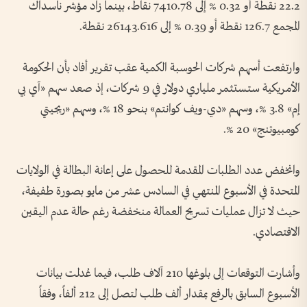
22.2 نقطة أو 0.32 % إلى 7410.78 نقاط، بينما زاد مؤشر ناسداك
المجمع 126.7 نقطة أو 0.39 % إلى 26143.616 نقطة.
وارتفعت أسهم شركات الحوسبة الكمية عقب تقرير أفاد بأن الحكومة
الأمريكية ستستثمر ملياري دولار في 9 شركات، إذ صعد سهم «آي بي
إم» 3.8 %، وسهم «دي-ويف كوانتم» بنحو 18 %، وسهم «ريجيتي
كومبيوتنج» 20 %.
وانخفض عدد الطلبات المقدمة للحصول على إعانة البطالة في الولايات
المتحدة في الأسبوع المنتهي في السادس عشر من مايو بصورة طفيفة،
حيث لا تزال عمليات تسريح العمالة منخفضة رغم حالة عدم اليقين
الاقتصادي.
وأشارت التوقعات إلى بلوغها 210 آلاف طلب، فيما عُدلت بيانات
الأسبوع السابق بالرفع بمقدار ألف طلب لتصل إلى 212 ألفاً، وفقاً