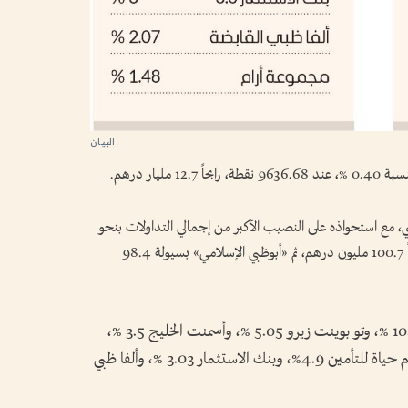
يار درهم.
، مع استحواذه على النصيب الأكبر من إجمالي التداولات بنحو
102.8 مليون درهم، تلاه «أبوظبي التجاري» جاذباً 100.7 مليون درهم، ثم «أبوظبي الإسلامي» بسيولة 98.4
وارتفعت في سوق أبوظبي أسهم دار التأمين 10.8 %، وتو بوينت زيرو 5.05 %، وأسمنت الخليج 3.5 %،
وبريسايت 2.98 %. وفي المقابل، تراجعت أسهم حياة للتأمين 4.9%، وبنك الاستثمار 3.03 %، وألفا ظبي