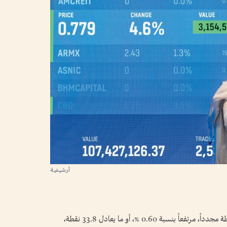
أرشيفية
عاود مؤشر سوق دبي المالي صعوده فوق 5660 نقطة مجدداً، مرتفعاً بنسبة 0.60 %، أو ما يعادل 33.8 نقطة،