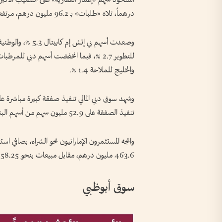
درهماً، تلاه «طلبات» بـ 96.2 مليون درهم، مرتفعاً 1.37 %، ليغلق عند 0.960 درهم.
والخليج للملاحة 1.4 %.
تنفيذ الصفقة على 52.9 مليون سهم من أسهم البنك جي إف إتش، بسعر تنفيذ 2.13 درهم للسهم.
463.6 مليون درهم، مقابل مبيعات بنحو 358.25 مليون درهم.
سوق أبوظبي