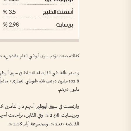
كذلك، صعد مؤشر سوق أبوظبي العام «فادجي» بنسبة 0.40 %، عند 9636.68 نقطة، رابحاً 12.7 مل
وتصدر «ألفا ظبي القابضة» النشاط في سوق أبوظبي
مليون درهم.
القابضة 2.07 %، ومجموعة أرام 1.48 %.