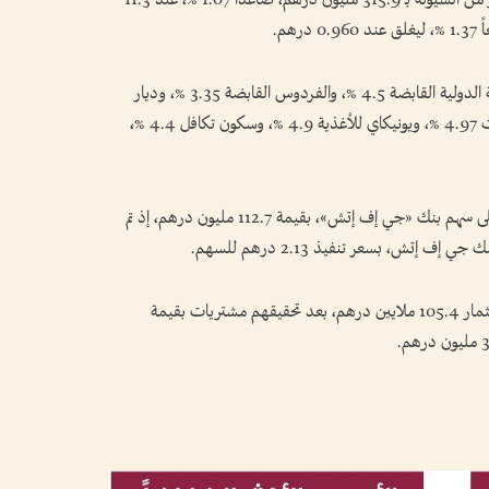
استحوذ سهم «إعمار العقارية» على النصيب الأكبر من السيولة بـ 315.9 مليون درهم، صاعداً 1.07 %، عند 11.3
وصعدت أسهم بي إتش إم كابيتال 5.3 %، والوطنية الدولية القابضة 4.5 %، والفردوس القابضة 3.35 %، وديار
للتطوير 2.7 %، فيما انخفضت أسهم دبي للمرطبات 4.97 %، ويونيكاي للأغذية 4.9 %، وسكون تكافل 4.4 %،
وشهد سوق دبي المالي تنفيذ صفقة كبيرة مباشرة على سهم بنك «جي إف إتش»، بقيمة 112.7 مليون درهم، إذ تم
واتجه المستثمرون الإماراتيون نحو الشراء، بصافي استثمار 105.4 ملايين درهم، بعد تحقيقهم مشتريات بقيمة