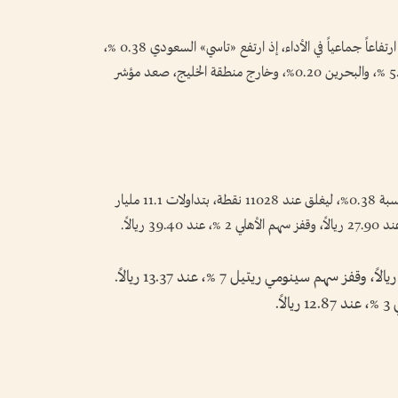
وعلى مستوى البورصات العربية، شهدت المؤشرات ارتفاعاً جماعياً في الأداء، إذ ارتفع «تاسي» السعودي 0.38 %،
والكويتي 0.63 %، والقطري 0.26 %، ومسقط 5.36 %، والبحرين 0.20%، وخارج منطقة الخليج، صعد مؤشر
وتفصيلاً، ارتفع مؤشر السوق السعودي «تاسي» بنسبة 0.38%، ليغلق عند 11028 نقطة، بتداولات 11.1 مليار
وصعد سهم المملكة القابضة 8 %، عند 12.35 ريالاً، وقفز سهم سينومي ريتيل 7 %، عند 13.37 ريالاً.
ً.