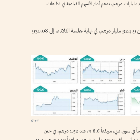
مسجلاً 5660.69 نقطة، رابحاً مكاسب ناهزت 5.2 مليارات درهم، بدعم أداء الأسهم القيادية في قطاعات
وارتفع رأس المال السوقي لأسهم دبي المدرجة من 924.9 مليار درهم، في نهاية جلسة الثلاثاء، إلى 930.08
وتصدر سهم «أجيليتي للمخازن» ارتفاعات 37 سهماً في سوق دبي، مرتفعاً 8.6 %، عند 1.52 درهم، في حين