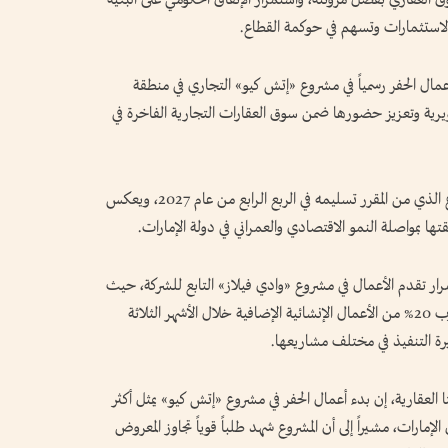
 الاستثمارات وتسهم في حوكمة القطاع.
أعمال الحفر رسمياً في مشروع «إتش كيو» التجاري في منطقة
يرية وتعزيز حضورها ضمن سوق العقارات التجارية الفاخرة في
ويمثل بدء الأعمال الإنشائية محطة مهمة للمشروع الذي من المقرر تسليمه في الربع الرابع من عام 2027، ويعكس
قتها بمواصلة النمو الاقتصادي والعمراني في دولة الإمارات.
رار تقدم الأعمال في مشروع «وادي فيلاز» التابع للشركة، حيث
بلغت نسبة الإنجاز نحو 70%، بعد استكمال ما يقارب 20% من الأعمال الإنشائية الإضافية خلال الأشهر الثلاثة
يرة التنفيذ في مختلف مشاريعها.
عقارية، إن بدء أعمال الحفر في مشروع «إتش كيو» يمثل أكثر
مارات، مشيراً إلى أن المشروع شهد طلباً قوياً تجاوز المعروض