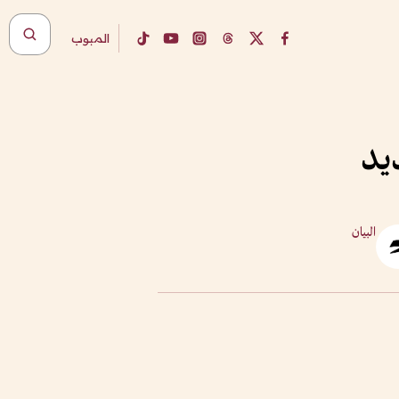
المبوب
يد
البيان