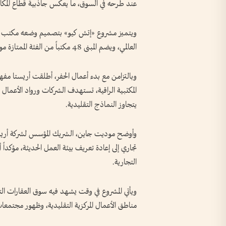
عند طرحه في السوق، ما يعكس جاذبية قطاع المكات
ويتميز مشروع «إتش كيو» بتصميم وضعه مكتب جون
العالمي، ويضم المبنى 48 مكتباً من الفئة الممتازة موزعة على 7 طوابق، إضافة إلى طابق كامل للمرافق والخدمات.
وبالتزامن مع بدء أعمال الحفر، أطلقت أريستا مف
المكتبية الراقية، تستهدف الشركات ورواد الأعما
يتجاوز النماذج التقليدية.
وأوضح موديت جاين، الشريك المؤسس لشركة أريستا
تجاري إلى إعادة تعريف بيئة العمل الحديثة، مؤكداً
التجارية.
ويأتي المشروع في وقت يشهد فيه سوق العقارات التج
مناطق الأعمال المركزية التقليدية، وظهور مجتمعات