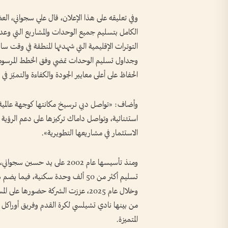
وفي تعليقه على هذا الإعلان، قال علي سجواني، الع
الكامل بتسليم جميع الوحدات والمشاريع التي وعدت
التوترات الإقليمية التي شهدتها المنطقة في وقت ساب
وجداول تسليم الوحدات تمضي وفق الخطط المرسومة وبو
الحفاظ على أعلى معايير الجودة والكفاءة والتميّز في 
وأضاف: «تواصل دبي ترسيخ مكانتها كوجهة عالمية ر
استثنائية، وتواصل داماك تركيزها على دعم الرؤية ط
الاستثمار في مشاريعها التطويرية».
ومنذ تأسيسها عام 2002 على ي
وخلال عام 2025، عززت الشركة حضورها 
من بينها نادي تشيلسي لكرة القدم وفريق أوراكل ر
المتميزة.