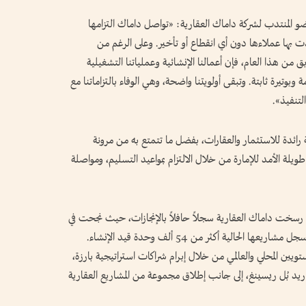
ضو المنتدب لشركة داماك العقارية: «تواصل داماك التزامها
 بها عملاءها دون أي انقطاع أو تأخير. وعلى الرغم من
ق من هذا العام، فإن أعمالنا الإنشائية وعملياتنا التشغيلية
تيرة ثابتة. وتبقى أولويتنا واضحة، وهي الوفاء بالتزاماتنا مع
التنفيذ».
ائدة للاستثمار والعقارات، بفضل ما تتمتع به من مرونة
ويلة الأمد للإمارة من خلال الالتزام بمواعيد التسليم، ومواصلة
د حسين سجواني، رسخت داماك العقارية سجلاً حافلاً بالإنجازات، حيث نجحت في
تسليم أكثر من 50 ألف وحدة سكنية، فيما يضم سجل مشاريعها الحالية أكثر من 54 ألف وحدة قيد الإنشاء.
على المستويين المحلي والعالمي من خلال إبرام شراكات استراتيجية بارزة،
يد بُل ريسينغ، إلى جانب إطلاق مجموعة من المشاريع العقارية