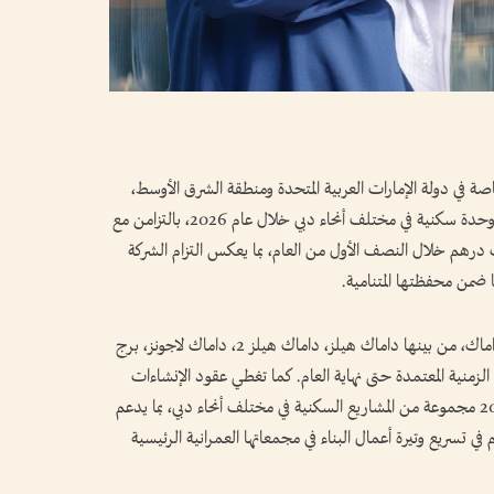
ة في دولة الإمارات العربية المتحدة ومنطقة الشرق الأوسط،
اليوم، عن مواصلة تنفيذ برنامجها لتسليم 8800 وحدة سكنية في مختلف أنحاء دبي خلال عام 2026، بالتزامن مع
نشاءات تزيد قيمتها على 10 مليارات درهم خلال النصف الأول من العام، بما يعكس التزام الشركة
 ضمن محفظتها المتنامية.
وتشمل عمليات التسليم عدداً من أبرز مشاريع داماك، من بينها داماك هيلز، داماك هيلز 2، داماك لاجونز، برج
زمنية المعتمدة حتى نهاية العام. كما تغطي عقود الإنشاءات
التي تمت ترسيتها خلال النصف الأول من عام 2026 مجموعة من المشاريع السكنية في مختلف أنحاء دبي، بما يدعم
ي تسريع وتيرة أعمال البناء في مجمعاتها العمرانية الرئيسية