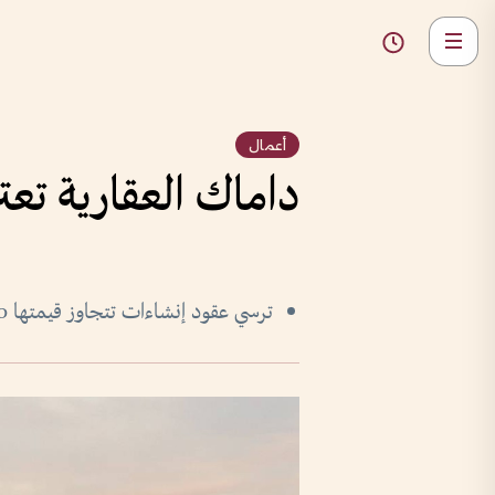
أعمال
داماك العقارية تعتزم تسليم 8800 وح
ترسي عقود إنشاءات تتجاوز قيمتها 10 مليارات درهم خلال النصف الأول