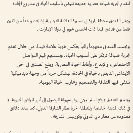
لتقدم تجربة ضيافة عصرية جديدة تنبض بأسلوب الحياة في مشروع الجادة.
ويمثل الفندق محطة بارزة في مسيرة العلامة التجارية، إذ يُعد واحداً من اثنين
فقط من فنادق فيدا ذات الخمس نجوم في دولة الإمارات .
ويجسد الفندق مفهوماً راقياً يعكس هوية علامة فيدا، من خلال تقديم
تجربة ضيافة ترتكز على أسلوب الحياة، وتستلهم قيم التواصل
الاجتماعي، والإبداع، وأنماط الحياة العصرية. ويقع الفندق في الحي
الإبداعي النابض بالحياة في الجادة، ليشكل جزءاً من وجهة ديناميكية
تلتقي فيها الثقافة والتصميم وتجارب الحياة اليومية.
ويتميز الفندق بموقع استراتيجي يوفر سهولة الوصول إلى أبرز المرافق الحيوية، بما
في ذلك المدينة الجامعية والمنطقة الحرة بمطار الشارقة الدولي، كما يبعد دقائق
معدودة عن مطار دبي الدولي وكورنيش الشارقة .