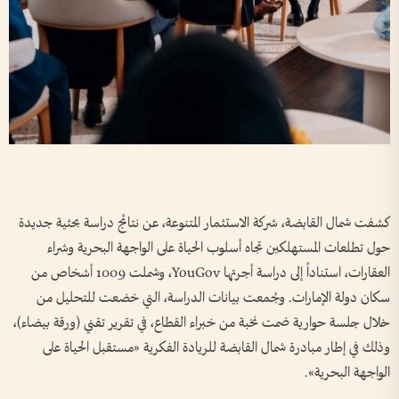
كشفت شمال القابضة، شركة الاستثمار المتنوعة، عن نتائج دراسة بحثية جديدة
حول تطلعات المستهلكين تجاه أسلوب الحياة على الواجهة البحرية وشراء
العقارات، استناداً إلى دراسة أجرتها YouGov، وشملت 1009 أشخاص من
سكان دولة الإمارات. وجُمعت بيانات الدراسة، التي خضعت للتحليل من
خلال جلسة حوارية ضمت نخبة من خبراء القطاع، في تقرير تقني (ورقة بيضاء)،
وذلك في إطار مبادرة شمال القابضة للريادة الفكرية «مستقبل الحياة على
الواجهة البحرية».