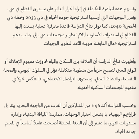
وتسهم هذه المبادرة المتكاملة في إثراء الحوار الدائر على مستوى القطاع في دبي،
وتعزز التوجهات التي أرستها استراتيجية جودة الحياة في دبي 2033 وخطة دبي
الحضرية 2040، كما توفر نتائج الدراسة قاعدة معرفية عملية يستند إليها
القطاع في استشراف الأسلوب الملائم لتطوير مجتمعات دبي، إلى جانب دعم
استراتيجية شمال القابضة طويلة الأمد لتطوير الوجهات.
وأظهرت نتائج الدراسة أن العلاقة بين السكان والمياه تجاوزت مفهوم الإطلالة أو
الموقع المميز، لتصبح جزءاً من منظومة متكاملة تؤثر في السلوك اليومي، والصحة
النفسية، والنشاط البدني، ومستوى التواصل الاجتماعي، بما يعكس تحولاً في
مفهوم المجتمعات السكنية الحديثة.
وبحسب الدراسة أكد 96% من المشاركين أن القرب من الواجهة البحرية يؤثر في
قراراتهم اليومية، بما يشمل اختيار الوجهات، ممارسة اللياقة البدنية، وإدارة
مستويات التوتر، ما يشير إلى أن البيئة المحيطة أصبحت عاملاً أساسياً في تقييم
جودة الحياة.