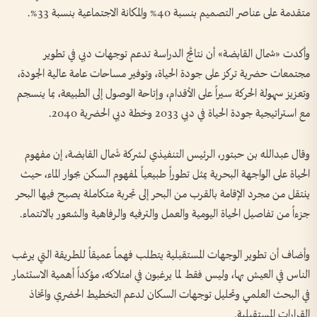
متقدمة على عناصر التصميم بنسبة 40% والمكانة الاجتماعية بنسبة 33%.
وأكدت «شمال القابضة» أن نتائج الدراسة تدعم توجهات دبي في تطوير
مجتمعات حضرية تركز على جودة الحياة، وتوفير مساحات عامة عالية الجودة،
وتعزيز سهولة الحركة سيراً على الأقدام، وإتاحة الوصول إلى الطبيعة، بما ينسجم
مع استراتيجية جودة الحياة في دبي 2033 وخطة دبي الحضرية 2040.
وقال عبدالله بن حبتور، الرئيس التنفيذي لشركة شَمال القابضة، إن مفهوم
الحياة على الواجهة البحرية يمثل تطوراً طبيعياً لمفهوم السكن بجوار الماء، حيث
ينتقل من مجرد الإقامة بالقرب من البحر إلى تجربة متكاملة يصبح فيها البحر
جزءاً من تفاصيل الحياة اليومية والعمل والترفيه والرفاهية والشعور بالانتماء.
وأضاف أن تطوير الوجهات المستقبلية يتطلب فهماً عميقاً للطريقة التي يرغب
الناس في العيش بها، وليس فقط لما يرغبون في امتلاكه، مؤكداً أهمية الاستثمار
في البحث العلمي وتحليل توجهات السكان لدعم التخطيط الحضري واتخاذ
القرارات المستقبلية.