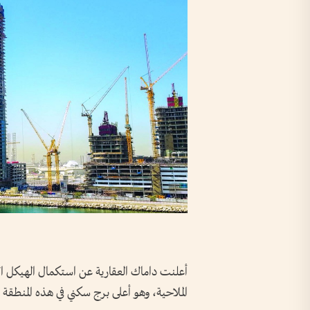
أعلنت داماك العقارية عن استكمال الهيكل الإ
الملاحية، وهو أعلى برج سكني في هذه المنطقة بارتفاع 52 طابقاً، وتصل قيمته إلى 243