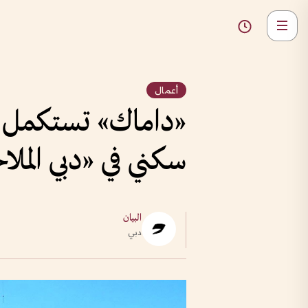
أعمال
«داماك» تستكمل ال
سكني في «دبي الملا
البيان
دبي