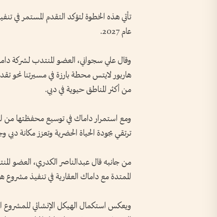
تأتي هذه الخطوة لتؤكد التقدم المستمر في تنفي
عام 2027.
وقال علي سجواني، العضو المنتدب لشركة داماك
هاربور لايتس محطة بارزة في مسيرتنا نحو تقد
من أكثر المناطق حيوية في دبي.
ومع استمرار داماك في توسيع محفظتها من المشا
ترتقي بجودة الحياة الحضرية وتعزز مكانة دبي وج
من جانبه قال عبدالناصر الكدري، العضو المنت
الممتدة مع داماك العقارية في تنفيذ مشروع هار
ويعكس استكمال الهيكل الإنشائي للمشروع التزا