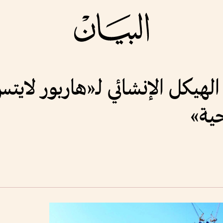
هيكل الإنشائي لـ«هاربور لايت
حية»