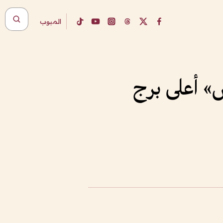
المبوب
س» أعلى برج