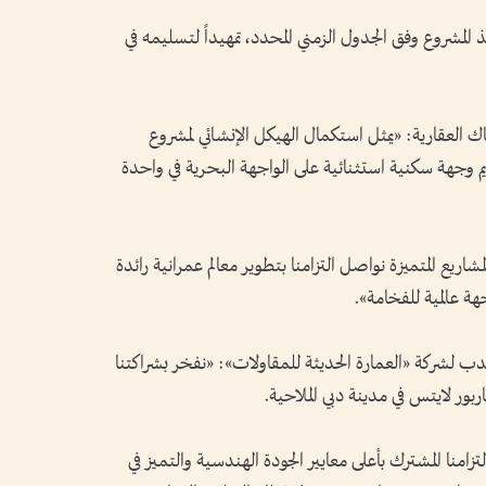
ذ المشروع وفق الجدول الزمني المحدد، تمهيداً لتسليمه في
 العقارية: «يمثل استكمال الهيكل الإنشائي لمشروع
يم وجهة سكنية استثنائية على الواجهة البحرية في واحدة
ريع المتميزة نواصل التزامنا بتطوير معالم عمرانية رائدة
هة عالمية للفخامة».
دب لشركة «العمارة الحديثة للمقاولات»: «نفخر بشراكتنا
بور لايتس في مدينة دبي الملاحية.
منا المشترك بأعلى معايير الجودة الهندسية والتميز في