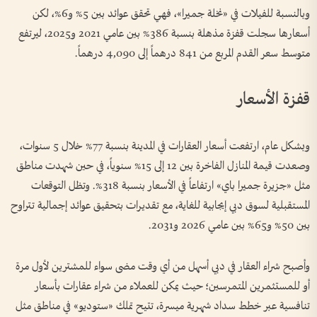
وبالنسبة للفيلات في «نخلة جميرا»، فهي تحقق عوائد بين 5% و6%، لكن
أسعارها سجلت قفزة مذهلة بنسبة 386% بين عامي 2021 و2025، ليرتفع
متوسط سعر القدم المربع من 841 درهماً إلى 4,090 درهماً.
قفزة الأسعار
وبشكل عام، ارتفعت أسعار العقارات في المدينة بنسبة 77% خلال 5 سنوات،
وصعدت قيمة المنازل الفاخرة بين 12 إلى 15% سنوياً، في حين شهدت مناطق
مثل «جزيرة جميرا باي» ارتفاعاً في الأسعار بنسبة 318%. وتظل التوقعات
المستقبلية لسوق دبي إيجابية للغاية، مع تقديرات بتحقيق عوائد إجمالية تتراوح
بين 50% و65% بين عامي 2026 و2031.
وأصبح شراء العقار في دبي أسهل من أي وقت مضى سواء للمشترين لأول مرة
أو للمستثمرين المتمرسين؛ حيث يمكن للعملاء من شراء عقارات بأسعار
تنافسية عبر خطط سداد شهرية ميسرة، تتيح تملك «ستوديو» في مناطق مثل