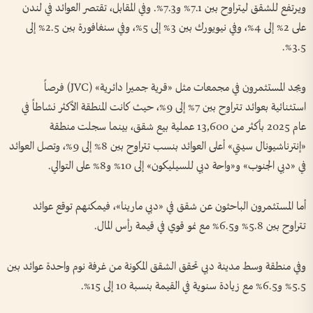
ويرتفع للشقق ليتراوح بين 7.1% و7.3%. وفي المقابل، تقتصر العوائد في لندن
على 2% إلى 4%، وفي نيويورك بين 3% إلى 5%، وفي سنغافورة بين 2.5% إلى
3.5%.
ويجد المستثمرون في مجمعات مثل «قرية جميرا دائرية» (JVC) فرصاً
استثنائية بعوائد تتراوح بين 7% إلى 9%، حيث كانت المنطقة الأكثر نشاطاً في
عام 2025 بأكثر من 13,600 عملية بيع شقق، بينما سجلت منطقة
«إنترناشيونال سيتي» أعلى العوائد بنسب تتراوح بين 8% إلى 9%، وتصل العوائد
في «دبي الجنوب» و«واحة دبي للسيليكون» إلى 10% و8% على التوالي.
أما المستثمرون الباحثون عن شقق في «دبي مارينا»، فيمكنهم توقع عوائد
تتراوح بين 5.8% و6.5% مع نمو قوي في قيمة رأس المال.
وفي منطقة وسط مدينة دبي تحقق الشقق المكونة من غرفة نوم واحدة عوائد بين
5.5% و6.5% مع زيادة سنوية في القيمة بنسبة 10 إلى 15%.