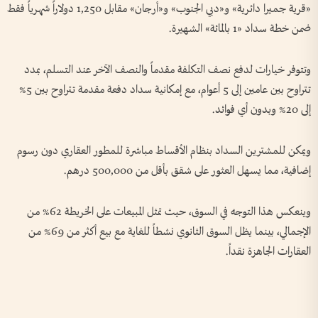
«قرية جميرا دائرية» و«دبي الجنوب» و«أرجان» مقابل 1,250 دولاراً شهرياً فقط
ضمن خطة سداد «1 بالمائة» الشهيرة.
وتتوفر خيارات لدفع نصف التكلفة مقدماً والنصف الآخر عند التسلم، بمدد
تتراوح بين عامين إلى 5 أعوام، مع إمكانية سداد دفعة مقدمة تتراوح بين 5%
إلى 20% وبدون أي فوائد.
ويمكن للمشترين السداد بنظام الأقساط مباشرة للمطور العقاري دون رسوم
إضافية، مما يسهل العثور على شقق بأقل من 500,000 درهم.
وينعكس هذا التوجه في السوق، حيث تمثل المبيعات على الخريطة 62% من
الإجمالي، بينما يظل السوق الثانوي نشطاً للغاية مع بيع أكثر من 69% من
العقارات الجاهزة نقداً.