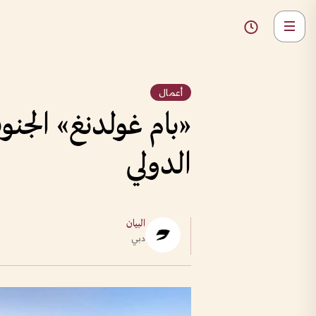
أعمال
«بام غولدنغ» الجنو
الدولي
البيان
دبي