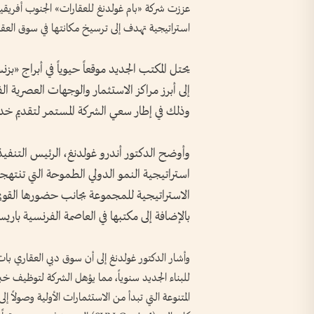
عززت شركة «بام غولدنغ للعقارات» الجنوب أفريقية
استراتيجية تهدف إلى ترسيخ مكانتها في سوق العقا
يحتل المكتب الجديد موقعاً حيوياً في أبراج «بزن
إلى أبرز مراكز الاستثمار والوجهات العصرية الفا
وذلك في إطار سعي الشركة المستمر لتقديم خدما
وأوضح الدكتور أندرو غولدنغ، الرئيس التنفيذ
استراتيجية النمو الدولي الطموحة التي تنتهج
الاستراتيجية للمجموعة بجانب حضورها الق
بالإضافة إلى مكتبها في العاصمة الفرنسية باري
للبناء الجديد سنوياً، مما يؤهل الشركة لتوظيف خ
المتنوعة التي تبدأ من الاستثمارات الأولية وصولاً 