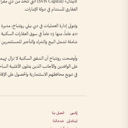
كابيتال» (SVN Capital) التي تتخذ
العقاري المستدام في دولة الإمارات.
وتتولى إدارة العمليات في دبي بيلي روتنباخ، مديرة 
40 عاماً، منها 15 عاماً في سوق العق
شاملة تشمل البيع والشراء والتأجير للمستثمرين ا
وأوضحت روتنباخ أن الشقق السكنية لا تزال تهيم
على الوافدين والأجانب الذين يمثلون الأغلبية السا
في تنويع محافظهم الاستثمارية والحصول على الإقام
إكس
اتصل بنا
لينكدإن
خدماتنا