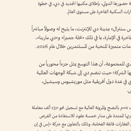
 حضورها الدولي، بإطلاق مكتبها الجديد في دبي، في خطوة
رات السكنية الفاخرة على مستوى العالم.
س سنترال» بمدينة دبي للإنترنت، ما يتيح له وصولاً مباشراً
خرة في الإمارة، بما في ذلك «نخلة جميرا» و«دبي مارينا»،
ت متميزة للنخبة من المستثمرين خلال عام 2026.
ي للمجموعة، أن هذا التوسع يمثل جزءاً محورياً من
ها الشركة؛ حيث تنضم دبي إلى شبكة الوجهات العالمية
وي في عدة دول أفريقية مثل موريشيوس وسيشيل،
س.
وأشار الدكتور غولدنغ إلى أن سوق دبي العقاري بات يتسم بالنضج والمرونة العالية مع تسجيل نحو 150 ألف معاملة
برتها الممتدة على مدار خمسة عقود للاستفادة من الفرص
إلى العقارات فائقة الفخامة، وذلك بالتعاون مع شركة «إس في إن