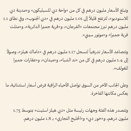
وتبلغ الأسعار مليون درهم في كل من «واحة دبي للسيليكون» و«مدينة دبي
للاستوديو»، لترتفع قليلاً إلى 1.01 مليون درهم في «دبي الجنوب»، وفي نطاق 1.1
مليون درهم تبرز مجتمعات «الفرجان»، و«قرية جميرا الدائرية»، و«مثلث
قرية جميرا» و«موتور سيتي».
وتتصاعد الأسعار تدريجياً لتسجل 1.17 مليون درهم في «داماك هيلز»، وصولاً
إلى 1.4 مليون درهم في كل من «ند الشبا»، و«ميدان»، و«عقارات جميرا
للغولف».
وعلى الجانب الآخر من السوق تواصل الأحياء الراقية فرض أسعار استثنائية، ما
يعكس مكانتها الفاخرة.
وتتصدر هذه الفئة وجهات رئيسة مثل «دبي هيلز استيت» بمتوسط 1.75
مليون درهم، و«خور دبي» و«الخليج التجاري» بـ 1.8 مليون درهم.