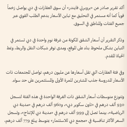
أكد تقرير صادر عن «بروبرتي فايندر» أن سوق العقارات في دبي يواصل زخماً
قوياً كما أنه مستمر في التحليق مع تباين الأسعار بدعم الطلب القوي عبر
جميع الفئات والمناطق في السوق.
وذكر التقرير أن أسعار الشقق المكونة من غرفة نوم واحدة في دبي تستمر في
التباين بشكل ملحوظ بناء على الموقع، ومدى توفر شبكات النقل والربط، ونمط
الحياة المقدم.
وفي فئة العقارات التي تقل أسعارها عن مليون درهم، تواصل المجتمعات ذات
الأسعار المدروسة جذب المشترين للمرة الأولى والمستثمرين على حد سواء.
وتتوزع متوسطات أسعار الشقق ذات الغرفة الواحدة في هذه الفئة لتسجل
930 ألف درهم في «تاون سكوير دبي»، و960 ألف درهم في «مدينة دبي
الرياضية»، بينما تصل إلى 999 ألف درهم في «مدينة دبي للإنتاج»، وتسجل
السعر الأكثر تنافسية في «مجمع دبي للاستثمار» بمتوسط يبلغ 779 ألف درهم،