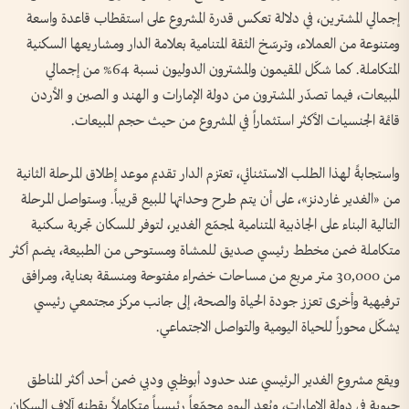
إجمالي المشترين، في دلالة تعكس قدرة المشروع على استقطاب قاعدة واسعة
ومتنوعة من العملاء، وترسّخ الثقة المتنامية بعلامة الدار ومشاريعها السكنية
المتكاملة. كما شكّل المقيمون والمشترون الدوليون نسبة 64% من إجمالي
المبيعات، فيما تصدّر المشترون من دولة الإمارات و الهند و الصين و الأردن
قائمة الجنسيات الأكثر استثماراً في المشروع من حيث حجم المبيعات.
واستجابةً لهذا الطلب الاستثنائي، تعتزم الدار تقديم موعد إطلاق المرحلة الثانية
من «الغدير غاردنز»، على أن يتم طرح وحداتها للبيع قريباً. وستواصل المرحلة
التالية البناء على الجاذبية المتنامية لمجمّع الغدير، لتوفر للسكان تجربة سكنية
متكاملة ضمن مخطط رئيسي صديق للمشاة ومستوحى من الطبيعة، يضم أكثر
من 30,000 متر مربع من مساحات خضراء مفتوحة ومنسقة بعناية، ومرافق
ترفيهية وأخرى تعزز جودة الحياة والصحة، إلى جانب مركز مجتمعي رئيسي
يشكّل محوراً للحياة اليومية والتواصل الاجتماعي.
ويقع مشروع الغدير الرئيسي عند حدود أبوظبي ودبي ضمن أحد أكثر المناطق
حيوية في دولة الإمارات، ويُعد اليوم مجمّعاً رئيسياً متكاملاً يقطنه آلاف السكان