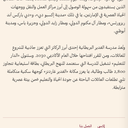
الذين يستفيدون من سهولة الوصول إلى أبرز مراكز العمل والنقل ووجهات
الحياة العصرية في الإمارتين، بما في ذلك «مدينة إكسبو دبي»، و«دبي باركس آند
ريزورتس»، ومطار آل مكتوم الدولي، ومطار زايد الدولي، وجزيرة ياس، ومدينة
أبوظبي.
وتُعدّ مدرسة الغدير البريطانية إحدى أبرز الركائز التي تعزز جاذبية المشروع
للعائلات، ومن المقرر افتتاحها خلال العام الأكاديمي 2030. وستتولى «الدار
للتعليم» تشغيل المدرسة التي ستعتمد المنهج البريطاني، بطاقة استيعابية تتجاوز
2,800 طالب وطالبة، بما يعزز مكانة «الغدير غاردنز» كوجهة سكنية متكاملة
تلبي تطلعات العائلات الباحثة عن جودة الحياة والتعليم ضمن بيئة عصرية
مترابطة.
إكس
اتصل بنا