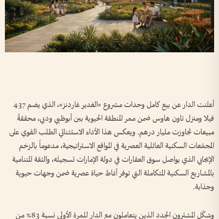
أعلنت الدار عن بيع كامل وحدات مشروع «الغدير غاردنز»، الذي يضم 437
فيلا ومنزل تاون هاوس ضمن ممر المنطقة الحيوية بين أبوظبي ودبي، محققةً
مبيعات تجاوزت مليار درهم. ويعكس هذا الأداء الاستثنائي الطلب القوي على
المجمّعات السكنية العائلية العصرية في المواقع الاستراتيجية، مدعوماً بالزخم
الإيجابي الذي يواصل سوق العقارات في دولة الإمارات تسجيله، والثقة المتنامية
بالمشاريع السكنية المتكاملة التي توفر أنماط حياة عصرية ضمن وجهات حيوية
وجذابة.
وشكّل المشترون الجدد الذين يتعاملون مع الدار للمرة الأولى نسبة 83% من