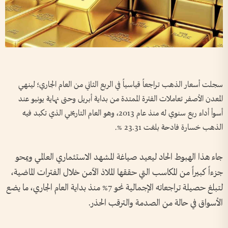
سجلت أسعار الذهب تراجعاً قياسياً في الربع الثاني من العام الجاري؛ لينهي
المعدن الأصفر تعاملات الفترة الممتدة من بداية أبريل وحتى نهاية يونيو عند
أسوأ أداء ربع سنوي له منذ عام 2013، وهو العام التاريخي الذي تكبد فيه
الذهب خسارة فادحة بلغت 23.31 %.
جاء هذا الهبوط الحاد ليعيد صياغة المشهد الاستثماري العالمي ويمحو
جزءاً كبيراً من المكاسب التي حققها الملاذ الآمن خلال الفترات الماضية،
لتبلغ حصيلة تراجعاته الإجمالية نحو 7% منذ بداية العام الجاري، ما يضع
الأسواق في حالة من الصدمة والترقب الحذر.