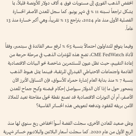
انخفض الذهب الفوري إلى مستويات فوق 4 آلاف دولار للأونصة قليلاً، بما
يشكل تراجعاً نسبته 11 % في شهر يونيو. كما سجل المعدن الأصفر الخسارة
الفصلية الأولى منذ عام 2024، بتراجع 13 % تقريباً، وهي أكبر خسارة منذ 13
عاماً.
وفيما يتوقع المتداولون احتمالاً بنسبة 65 % لرفع سعر الفائدة في سبتمبر، وفقاً
لأداة CME FedWatch، تضع هذه المؤشرات الذهب في مرحلة حرجة من
إعادة التقييم، حيث تظل عيون المستثمرين شاخصة نحو البيانات الاقتصادية
القادمة واجتماعات الاحتياطي الفيدرالي المرتقبة، فبينما يمثل هبوط الذهب
بنسبة 7 % منذ بداية العام إشارة حمراء للأسواق، فإن التساؤل الأبرز الآن
يتمحور حول ما إذا كان الدولار سيواصل إحكام قبضته وكبح جماح المعدن
الأصفر، أم أن التوترات الاقتصادية قد تصنع نقطة تحول مفاجئة تعيد للملاذ
الآمن بريقه المفقود وتدفعه لتعويض هذه الخسائر القاسية؟
وعلى صعيد المعادن الأخرى، سجلت الفضة أسوأ انخفاض ربع سنوي لها منذ
الربع الأول من عام 2020. كما سجلت أسعار البلاتين والبلاديوم خسائر شهرية