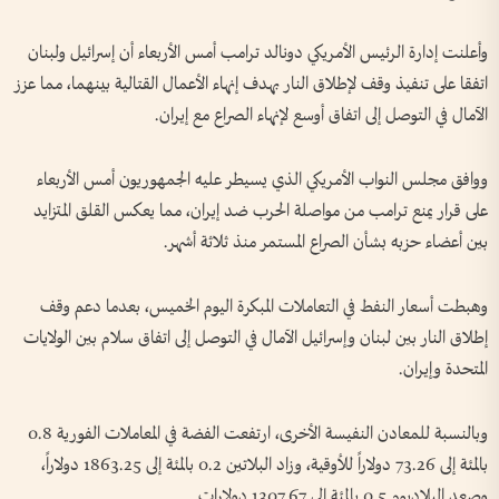
وأعلنت إدارة الرئيس ‌الأمريكي دونالد ترامب أمس الأربعاء ‌أن إسرائيل ولبنان
اتفقا على تنفيذ ‌وقف لإطلاق النار ‌بهدف إنهاء الأعمال القتالية بينهما، مما عزز
الآمال في ​التوصل إلى ‌اتفاق أوسع لإنهاء ​الصراع مع إيران.
ووافق مجلس ⁠النواب الأمريكي الذي يسيطر عليه الجمهوريون أمس الأربعاء
على قرار يمنع ترامب ​من ⁠مواصلة ⁠الحرب ضد إيران، مما يعكس القلق المتزايد
بين أعضاء حزبه بشأن الصراع المستمر ⁠منذ ثلاثة أشهر.
وهبطت أسعار النفط في التعاملات المبكرة اليوم الخميس، بعدما دعم وقف
إطلاق النار بين لبنان وإسرائيل الآمال في التوصل إلى اتفاق سلام بين الولايات
‌المتحدة وإيران.
وبالنسبة للمعادن النفيسة الأخرى، ارتفعت الفضة في ​المعاملات الفورية 0.8
بالمئة إلى 73.26 دولاراً للأوقية، وزاد البلاتين 0.2 بالمئة إلى 1863.25 دولاراً،
وصعد البلاديوم 0.5 بالمئة ​إلى 1307.67 دولارات.