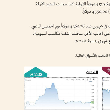
وبلغ سعر الذهب الفوري في نهاية التعاملات 4519.64 دولاراً للأوقية. كما سجلت العقود الآجلة
ً.
وكان الذهب الفوري قد سجل أدنى مستوى له في شهرين عند 4365.76 دولاراً يوم الخميس الماضي.
لذهب انخفاضاً شهرياً بنسبة 0.47 %. على الجانب الآخر، سجلت الفضة مكاسب أسبوعية،
 الذهب بالأسواق العالمية.