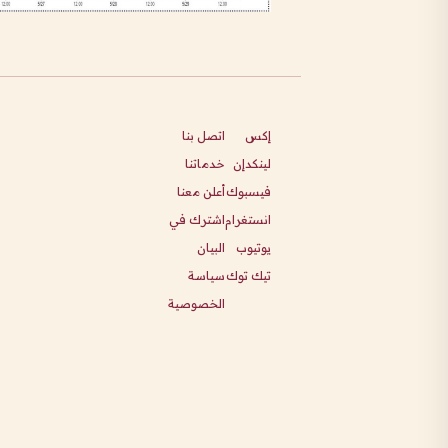
إكس
اتصل بنا
لينكدإن
خدماتنا
فيسبوك
أعلن معنا
انستغرام
اشترك في
يوتيوب
البيان
تيك توك
سياسة
الخصوصية