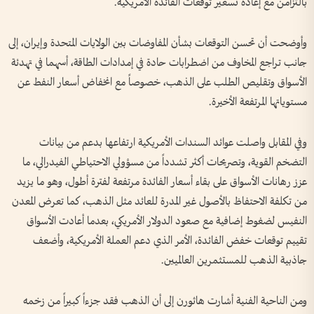
بالتزامن مع إعادة تسعير توقعات الفائدة الأمريكية.
وأوضحت أن تحسن التوقعات بشأن المفاوضات بين الولايات المتحدة وإيران، إلى
جانب تراجع المخاوف من اضطرابات حادة في إمدادات الطاقة، أسهما في تهدئة
الأسواق وتقليص الطلب على الذهب، خصوصاً مع انخفاض أسعار النفط عن
مستوياتها المرتفعة الأخيرة.
وفي المقابل واصلت عوائد السندات الأمريكية ارتفاعها بدعم من بيانات
التضخم القوية، وتصريحات أكثر تشدداً من مسؤولي الاحتياطي الفيدرالي، ما
عزز رهانات الأسواق على بقاء أسعار الفائدة مرتفعة لفترة أطول، وهو ما يزيد
من تكلفة الاحتفاظ بالأصول غير المدرة للعائد مثل الذهب، كما تعرض المعدن
النفيس لضغوط إضافية مع صعود الدولار الأمريكي، بعدما أعادت الأسواق
تقييم توقعات خفض الفائدة، الأمر الذي دعم العملة الأمريكية، وأضعف
جاذبية الذهب للمستثمرين العالميين.
ومن الناحية الفنية أشارت هاثورن إلى أن الذهب فقد جزءاً كبيراً من زخمه