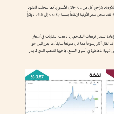
وانخفضت أسعار الذهب الفوري إلى 4502 دولار للأوقية، بتراجع أقل من 1 % خلال الأسبوع. كما سجلت العقود
الآجلة للذهب الأمريكي نحو 4502 دولار. أما الفضة فقد سجل سعر الأوقية ارتفاعاً بنسبة 0.87 % إلى 76.6 دولاراً
 إعادة تسعير توقعات التضخم، إذ دفعت التقلبات في أسعار
تظل أكثر رسوخاً مما كان متوقعاً سابقاً، ما يعزز الميل نحو
شهية المخاطرة في أسواق السلع، بما فيها الذهب الذي لا يدر