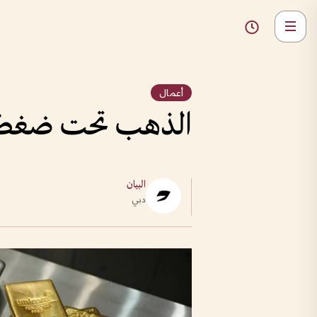
أعمال
الذهب تحت ضغط ار
البيان
دبي