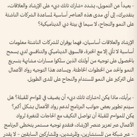
- بعيداً عن التمويل، يشدد «شارك تانك دبي» على الإرشاد والعلاقات،
بتقديرك، إلى أي مدى هذه العناصر أساسية لمساعدة الشركات الناشئة
على النمو والنجاح، لا سيما في بيئة دبي الديناميكية؟
الإرشاد والعلاقات أساسيان، فهما يوفران للشركات الناشئة معلومات
أساسية لا تأتي إلا مع الخبرة، فالسوق الديناميكي والتنافسي لدبي يسمح
بالحصول على توجيه من أولئك الذين سلكوا مسارات مشابهة بتسريع
النمو والحد من الخطوات الخاطئة. ويساعد هذا التوجيه رواد الأعمال
على التركيز على النمو المستدام والنجاح على المدى الطويل.
- برأيك، ماذا يمكن لـ«شارك تانك دبي» أن يضيف في المواسم المقبلة؟ هل
سيتم تطوير بعض جوانب البرنامج لدعم رواد الأعمال بشكل أكبر؟
يمكن للمواسم المقبلة أن تواصل التكيف مع الحاجات المتغيرة لرواد
الأعمال عبر تعزيز عنصر الإرشاد، فتقديم توجيه مستمر يتخطى البرنامج
– عبر شبكة من المستشارين، والمرشدين، والمشاركين السابقين – لا يقدر