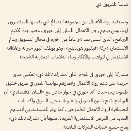
شاشة تلفزيون دبي.
ويستفيد رواد الأعمال من مجموعة النصائح التي يقدمها المستثمرون
لهم، ومن بينهم رجل الأعمال اللبناني إيلي خوري، عضو لجنة تحكيم
البرنامج، الذي أسس بعد 30 عاماً من الخبرة في مجال التسويق وعالم
الاستثمار، شركة «فيفيوم هولدينج»، وهو يوظف اليوم خبراته وعلاقاته
للاستثمار في المواهب والأفكار وبناء العلامات التجارية الناجحة.
مشاركة إيلي خوري في الموسم الثاني لـ«شارك تانك دبي» تعكس مدى
حرصه على دعم رواد الأعمال وتحفيزهم لمواصلة المضي في طريق تحقيق
طموحاتهم، حيث أكد خوري في حوار خاص مع «البيان الاقتصادي» أن
البرنامج يتيح تأمين التمويل والمعلومات حول السوق واكتساب
المصداقية لرواد الأعمال الطموحين، كما يوفر للمستثمرين أنفسهم
العديد من الفرص الاستثمارية الفريدة، منوهاً بأن «شارك تانك دبي»
يعالج جميع تحديات الشركات الناشئة.